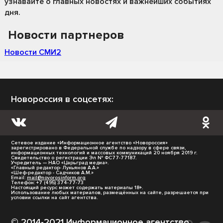
узнавайте о главных новостях и важнейших событиях
дня.
Новости партнеров
Новости СМИ2
Новороссия в соцсетях:
Сетевое издание «Информационное агентство «Новороссия»
зарегистрировано в Федеральной службе по надзору в сфере связи,
информационных технологий и массовых коммуникаций 20 ноября 2019 г.
Свидетельство о регистрации Эл № ФС77-77187.
Учредитель — НАО «Царьград медиа».
«Главный редактор- Лукьянов А.А.»
«Шеф-редактор - Садчиков А.М.»
Email:
mail@novorosinform.org
Телефон: +7 (495) 374-77-73
Настоящий ресурс может содержать материалы 18+.
Использование любых материалов, размещённых на сайте, разрешается при
условии ссылки на сайт агентства.
© 2014-2021 Информационное агентство