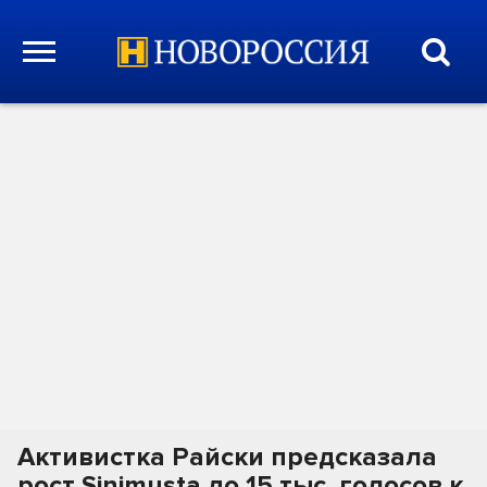
Активистка Райски предсказала
рост Sinimusta до 15 тыс. голосов к