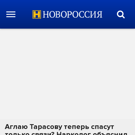
Аглаю Тарасову теперь спасут
только связи? Нарколог объяснил