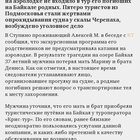
на аэролодке не входило в тур его погибших
на Байкале родных. Пятеро туристов из
Подмосковья стали жертвами
опрокидывания судна у скалы Черепаха,
возбуждено уголовное дело
В Ступино проживающий Алексей М. в беседе с
RT
сообщил, что экскурсионная программа его
родственников не предусматривала катания на
аэролодке. В результате трагедии на озере Байкал
37-летний мужчина потерял мать Марину и брата
Дениса. Как он отметил, в настоящее время
следователи устанавливают лицо,
организовавшее прогулку на судне, а родные
погибших решают вопрос о транспортировке тел
к месту захоронения.
Мужчина уточнил, что его мать и брат приобрели
туристические путёвки на Байкал у туроператора
«Крис-тур». По его словам, ранее близкие
неоднократно пользовались услугами данной
компании, и каких-либо претензий к качеству
обслуживания не возникало.