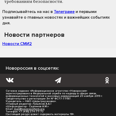
требованиям безопасности.
Подписывайтесь на нас
в
Телеграме
и первыми
узнавайте о главных новостях и важнейших событиях
дня.
Новости партнеров
Новости СМИ2
Новороссия в соцсетях:
Сетевое издание «Информационное агентство «Новороссия»
зарегистрировано в Федеральной службе по надзору в сфере связи,
информационных технологий и массовых коммуникаций 20 ноября 2019 г.
Свидетельство о регистрации Эл № ФС77-77187.
Учредитель — НАО «Царьград медиа».
«Главный редактор- Лукьянов А.А.»
«Шеф-редактор - Садчиков А.М.»
Email:
mail@novorosinform.org
Телефон: +7 (495) 374-77-73
Настоящий ресурс может содержать материалы 18+.