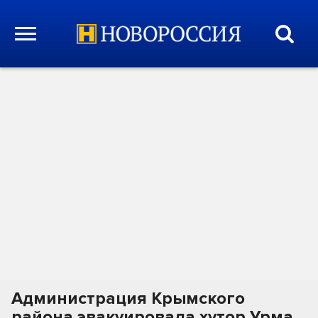
Администрация Крымского
района эвакуировала хутор Урма