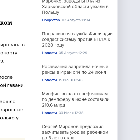
Марочко: заводы БПЛА из
Харьковской области уехали в
Польшу
Общество
03 Августа 19:34
ском
Пограничная служба Финляндии
создаст систему против БПЛА к
зирована в
2028 году
ропорту
Новости
05 Августа 12:29
з.
Росавиация запретила ночные
рейсы в Иран с 14 по 24 июня
после
Новости
15 Июня 12:48
ой гавани.
Минфин: выплаты нефтяникам
по демпферу в июне составили
изошло
210,6 млрд
 взрослые
Новости
03 Июля 12:38
олько у
Сергей Миронов предложил
засчитывать уход за ребенком
до 3 лет в стаж