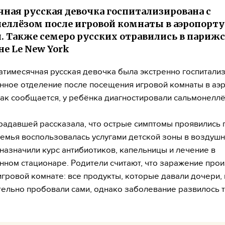
чная русская девочка госпитализирована с
еллёзом после игровой комнаты в аэропорту
. Также семеро русских отравились в париж
не Le New York
тимесячная русская девочка была экстренно госпитали
ное отделение после посещения игровой комнаты в аэ
Как сообщается, у ребёнка диагностировали сальмонеллё
радавшей рассказала, что острые симптомы проявились 
 семья воспользовалась услугами детской зоны в воздушн
азначили курс антибиотиков, капельницы и лечение в
ном стационаре. Родители считают, что заражение про
игровой комнате: все продукты, которые давали дочери,
ельно пробовали сами, однако заболевание развилось т