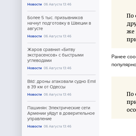
Новости
06 Августа 13:46
По 
Более 5 тыс. призывников
дру
начнут подготовку в Швеции в
августе
же
Новости
06 Августа 13:46
при
Жаров сравнил «Битву
экстрасенсов» с быстрыми
Ранее соо
углеводами
популярно
Новости
06 Августа 13:46
Bild: дроны атаковали судно Emil
в 39 км от Одессы
По 
Новости
06 Августа 13:46
при
Пашинян: Электрические сети
осо
Армении уйдут в доверительное
управление
Новости
06 Августа 13:46