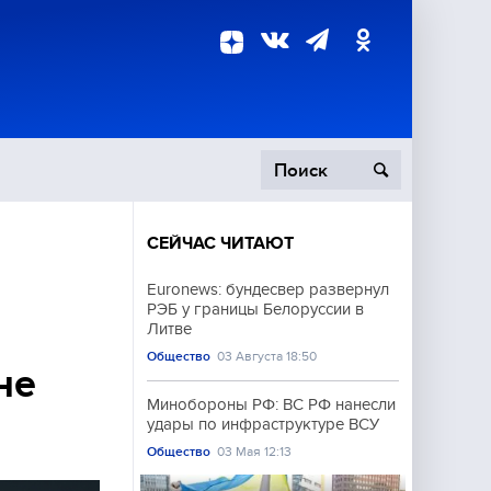
СЕЙЧАС ЧИТАЮТ
пецоперация
Euronews: бундесвер развернул
РЭБ у границы Белоруссии в
роисшествия
Литве
Общество
03 Августа 18:50
не
Минобороны РФ: ВС РФ нанесли
удары по инфраструктуре ВСУ
Общество
03 Мая 12:13