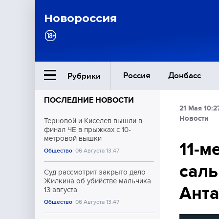
Новороссия
Россия
Донбасс
Рубрики
ПОСЛЕДНИЕ НОВОСТИ
21 Мая 10:2
Ближний Восток
Новости
Терновой и Киселёв вышли в
финал ЧЕ в прыжках с 10-
метровой вышки
Общество
11-м
Общество
06 Августа 13:47
саль
Культура
Суд рассмотрит закрыто дело
Жилкина об убийстве мальчика
Ант
13 августа
Общество
06 Августа 13:47