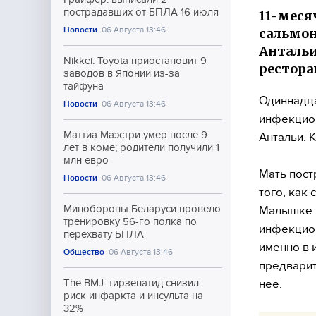
пострадавших от БПЛА 16 июля
11-меся
Новости
06 Августа 13:46
сальмон
Антальи
Nikkei: Toyota приостановит 9
рестора
заводов в Японии из-за
тайфуна
Одиннадца
Новости
06 Августа 13:46
инфекцион
Маттиа Маэстри умер после 9
Антальи. 
лет в коме; родители получили 1
млн евро
Мать пост
Новости
06 Августа 13:46
того, как
Минобороны Беларуси провело
Малышке н
тренировку 56-го полка по
инфекцион
перехвату БПЛА
именно в 
Общество
06 Августа 13:46
предварит
неё.
The BMJ: тирзепатид снизил
риск инфаркта и инсульта на
32%