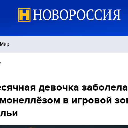
Мир
7
Политика
С
Экономика
П
есячная девочка заболела
монеллёзом в игровой зо
Спорт
альи