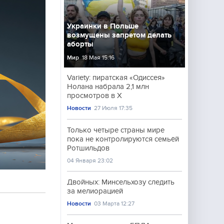
Украинки в Польше
возмущены запретом делать
аборты
Мир
18 Мая 15:16
Variety: пиратская «Одиссея»
Нолана набрала 2,1 млн
просмотров в X
Новости
27 Июля 17:35
Только четыре страны мире
пока не контролируются семьёй
Ротшильдов
04 Января 23:02
Двойных: Минсельхозу следить
за мелиорацией
Новости
03 Марта 12:27