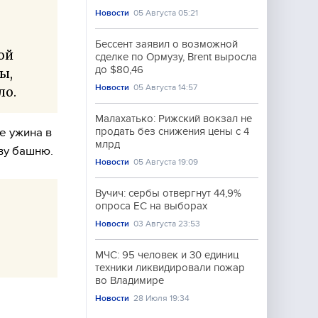
Новости
05 Августа 05:21
Бессент заявил о возможной
ой
сделке по Ормузу, Brent выросла
до $80,46
ы,
Новости
05 Августа 14:57
ло.
Малахатько: Рижский вокзал не
е ужина в
продать без снижения цены с 4
млрд
ву башню.
Новости
05 Августа 19:09
Вучич: сербы отвергнут 44,9%
опроса ЕС на выборах
Новости
03 Августа 23:53
МЧС: 95 человек и 30 единиц
техники ликвидировали пожар
во Владимире
Новости
28 Июля 19:34