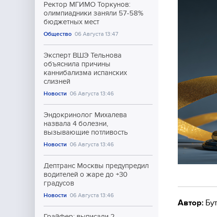
Ректор МГИМО Торкунов:
олимпиадники заняли 57-58%
бюджетных мест
Общество
06 Августа 13:47
Эксперт ВШЭ Тельнова
объяснила причины
каннибализма испанских
слизней
Новости
06 Августа 13:46
Эндокринолог Михалева
назвала 4 болезни,
вызывающие потливость
Новости
06 Августа 13:46
Дептранс Москвы предупредил
водителей о жаре до +30
градусов
Новости
06 Августа 13:46
Автор:
Бут
Грайфер: выписали 2