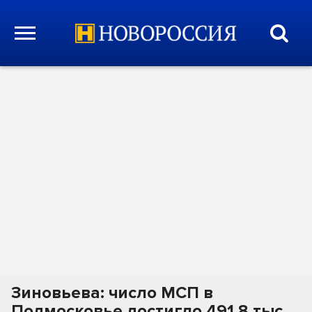
Зиновьева: число МСП в
Подмосковье достигло 491,8 тыс