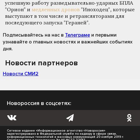
успешную работу разведывательно-ударных БПЛА
"Орион" и
медленных дронов
"Иноходец", которые
выступают в том числе и ретрансляторами для
последующего запуска "Гераней".
Подписывайтесь на нас
в
Телеграме
и первыми
узнавайте о главных новостях и важнейших событиях
дня.
Новости партнеров
Новости СМИ2
Новороссия в соцсетях:
Сетевое издание «Информационное агентство «Новороссия»
зарегистрировано в Федеральной службе по надзору в сфере связи,
информационных технологий и массовых коммуникаций 20 ноября 2019 г.
Свидетельство о регистрации Эл № ФС77-77187.