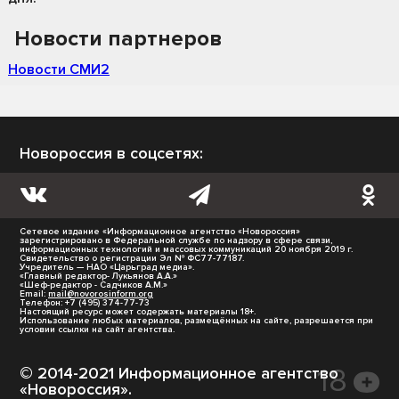
Новости партнеров
Новости СМИ2
Новороссия в соцсетях:
Сетевое издание «Информационное агентство «Новороссия»
зарегистрировано в Федеральной службе по надзору в сфере связи,
информационных технологий и массовых коммуникаций 20 ноября 2019 г.
Свидетельство о регистрации Эл № ФС77-77187.
Учредитель — НАО «Царьград медиа».
«Главный редактор- Лукьянов А.А.»
«Шеф-редактор - Садчиков А.М.»
Email:
mail@novorosinform.org
Телефон: +7 (495) 374-77-73
Настоящий ресурс может содержать материалы 18+.
Использование любых материалов, размещённых на сайте, разрешается при
условии ссылки на сайт агентства.
© 2014-2021 Информационное агентство
«Новороссия».