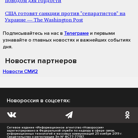
поводом для гордости
США готовят санкции против "сепаратистов" на
Украине — The Washington Post
Подписывайтесь на нас
в
Телеграме
и первыми
узнавайте о главных новостях и важнейших событиях
дня.
Новости партнеров
Новости СМИ2
Новороссия в соцсетях:
Сетевое издание «Информационное агентство «Новороссия»
зарегистрировано в Федеральной службе по надзору в сфере связи,
информационных технологий и массовых коммуникаций 20 ноября 2019 г.
Свидетельство о регистрации Эл № ФС77-77187.