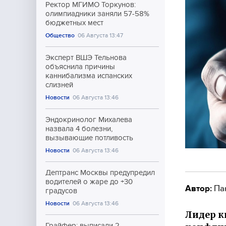
Ректор МГИМО Торкунов:
олимпиадники заняли 57-58%
бюджетных мест
Общество
06 Августа 13:47
Эксперт ВШЭ Тельнова
объяснила причины
каннибализма испанских
слизней
Новости
06 Августа 13:46
Эндокринолог Михалева
назвала 4 болезни,
вызывающие потливость
Новости
06 Августа 13:46
Дептранс Москвы предупредил
водителей о жаре до +30
Автор:
Па
градусов
Новости
06 Августа 13:46
Лидер к
Грайфер: выписали 2