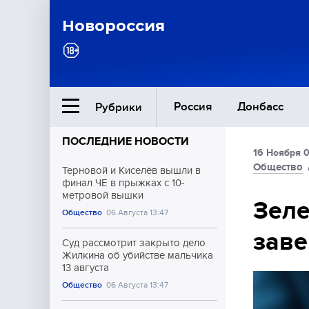
Новороссия
Россия
Донбасс
Рубрики
ПОСЛЕДНИЕ НОВОСТИ
16 Ноября 0
Ближний Восток
Общество
Терновой и Киселёв вышли в
финал ЧЕ в прыжках с 10-
метровой вышки
Общество
Зеле
Общество
06 Августа 13:47
заве
Культура
Суд рассмотрит закрыто дело
Жилкина об убийстве мальчика
13 августа
Общество
06 Августа 13:47