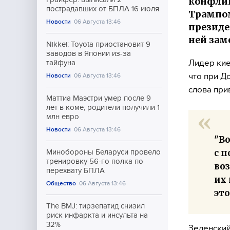
конфлик
пострадавших от БПЛА 16 июля
Трампом
Новости
06 Августа 13:46
президе
ней зам
Nikkei: Toyota приостановит 9
заводов в Японии из-за
Лидер кие
тайфуна
что при Д
Новости
06 Августа 13:46
слова при
Маттиа Маэстри умер после 9
лет в коме; родители получили 1
млн евро
Новости
06 Августа 13:46
"Во
с п
Минобороны Беларуси провело
тренировку 56-го полка по
воз
перехвату БПЛА
их 
Общество
06 Августа 13:46
это
The BMJ: тирзепатид снизил
риск инфаркта и инсульта на
32%
Зеленский