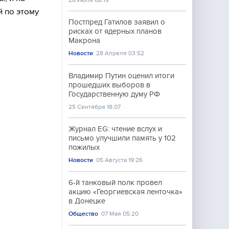
26 Июля 08:19
 по этому
Постпред Гатилов заявил о
рисках от ядерных планов
Макрона
Новости
28 Апреля 03:52
Владимир Путин оценил итоги
прошедших выборов в
Государственную думу РФ
25 Сентября 18:07
Журнал EG: чтение вслух и
письмо улучшили память у 102
пожилых
Новости
05 Августа 19:26
6-й танковый полк провел
акцию «Георгиевская ленточка»
в Донецке
Общество
07 Мая 05:20