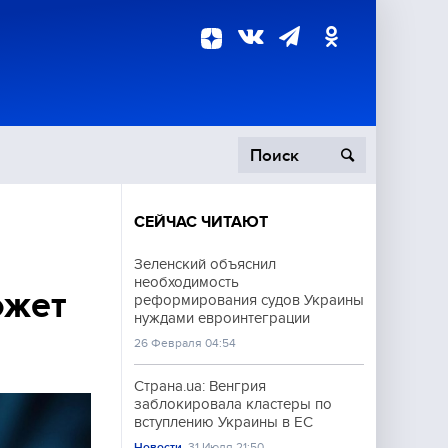
СЕЙЧАС ЧИТАЮТ
пецоперация
Зеленский объяснил
необходимость
роисшествия
ожет
реформирования судов Украины
нуждами евроинтеграции
26 Февраля 04:54
Страна.ua: Венгрия
заблокировала кластеры по
вступлению Украины в ЕС
Новости
31 Июля 21:50