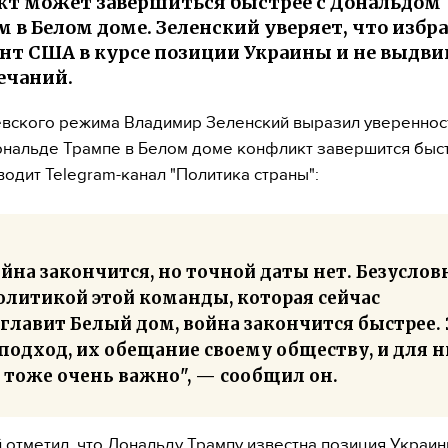
т может завершиться быстрее с Дональдом
 в Белом доме. Зеленский уверяет, что изб
нт США в курсе позиции Украины и не выдви
ечаний.
вского режима Владимир Зеленский выразил уверенност
ональде Трампе в Белом доме конфликт завершится быст
водит Telegram-канал "Политика страны":
йна закончится, но точной даты нет. Безуслов
олитикой этой команды, которая сейчас
главит Белый дом, война закончится быстрее. 
подход, их обещание своему обществу, и для 
 тоже очень важно", — сообщил он.
 отметил, что Дональду Трампу известна позиция Украины