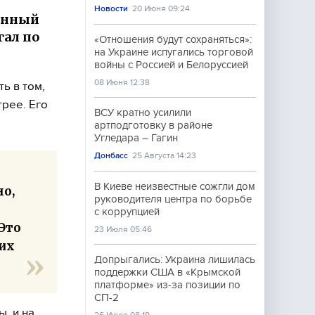
Новости
20 Июня 09:24
ранный
гал по
«Отношения будут сохраняться»:
на Украине испугались торговой
войны с Россией и Белоруссией
08 Июня 12:38
ь в том,
рее. Его
ВСУ кратно усилили
артподготовку в районе
Угледара – Гагин
Донбасс
25 Августа 14:23
В Киеве неизвестные сожгли дом
но,
руководителя центра по борьбе
с коррупцией
Это
23 Июля 05:46
них
Допрыгались: Украина лишилась
поддержки США в «Крымской
платформе» из-за позиции по
СП-2
, и на