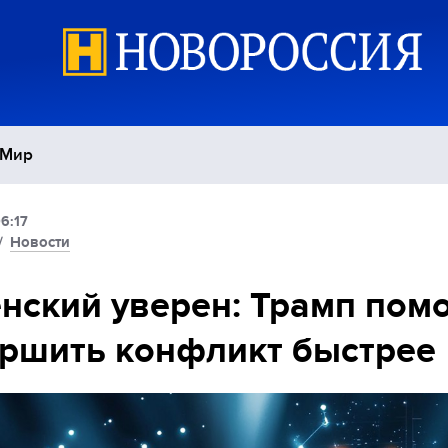
Мир
6:17
Политика
С
/
Новости
Экономика
П
нский уверен: Трамп пом
ршить конфликт быстрее
Спорт