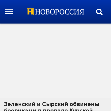
Зеленский и Сырский обвинены
боевиками в провале Курской