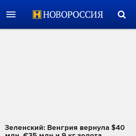
Зеленский: Венгрия вернула $40
млн, €35 млн и 9 кг золота