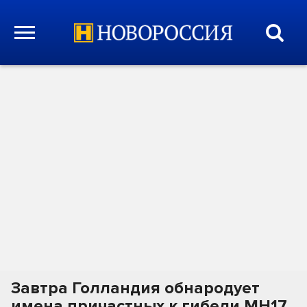
Завтра Голландия обнародует
имена причастных к гибели MH17