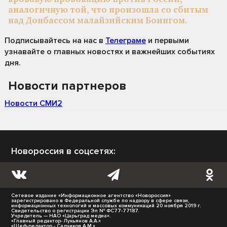
аналогичную той, что произошла со сбитым
над Донбассом малайзийским Боингом.
Подписывайтесь на нас
в
Телеграме
и первыми
узнавайте о главных новостях и важнейших событиях
дня.
Новости партнеров
Новости СМИ2
Новороссия в соцсетях:
Сетевое издание «Информационное агентство «Новороссия»
зарегистрировано в Федеральной службе по надзору в сфере связи,
информационных технологий и массовых коммуникаций 20 ноября 2019 г.
Свидетельство о регистрации Эл № ФС77-77187.
Учредитель — НАО «Царьград медиа».
«Главный редактор- Лукьянов А.А.»
«Шеф-редактор - Садчиков А.М.»