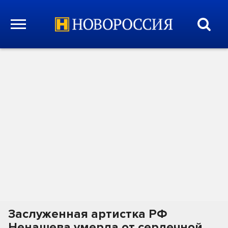
Заслуженная артистка РФ
Ненашева умерла от сердечной