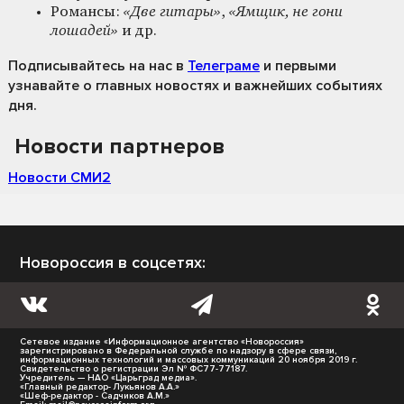
Романсы:
«Две гитары»
,
«Ямщик, не гони
лошадей»
и др.
Подписывайтесь на нас
в
Телеграме
и первыми
узнавайте о главных новостях и важнейших событиях
дня.
Новости партнеров
Новости СМИ2
Новороссия в соцсетях:
Сетевое издание «Информационное агентство «Новороссия»
зарегистрировано в Федеральной службе по надзору в сфере связи,
информационных технологий и массовых коммуникаций 20 ноября 2019 г.
Свидетельство о регистрации Эл № ФС77-77187.
Учредитель — НАО «Царьград медиа».
«Главный редактор- Лукьянов А.А.»
«Шеф-редактор - Садчиков А.М.»