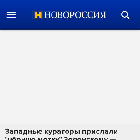
Западные кураторы прислали
"чёрную метку" Зеленскому —