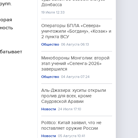
рупп.
Донбасса
19 Июля 12:33
торая
Операторы БПЛА «Севера»
ность
уничтожили «Богдану», «Козак» и
2 пункта ВСУ
Общество
06 Августа 06:13
абатывает
Минобороны Монголии: второй
этап учений «Селенга-2026»
завершился
Общество
04 Августа 07:24
Аль-Джазира: хуситы открыли
пролив для всех, кроме
Саудовской Аравии
Новости
24 Июля 17:10
Politico: Китай заявил, что не
поставляет оружие России
Новости
05 Августа 10:41