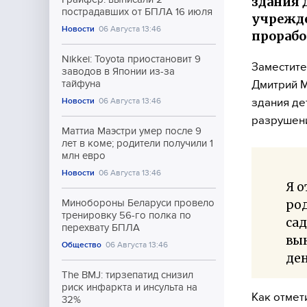
здания 
пострадавших от БПЛА 16 июля
учрежде
Новости
06 Августа 13:46
прорабо
Nikkei: Toyota приостановит 9
Заместите
заводов в Японии из-за
Дмитрий М
тайфуна
здания де
Новости
06 Августа 13:46
разрушен
Маттиа Маэстри умер после 9
лет в коме; родители получили 1
млн евро
Новости
06 Августа 13:46
Я о
род
Минобороны Беларуси провело
тренировку 56-го полка по
сад
перехвату БПЛА
вык
Общество
06 Августа 13:46
де
The BMJ: тирзепатид снизил
риск инфаркта и инсульта на
Как отмет
32%