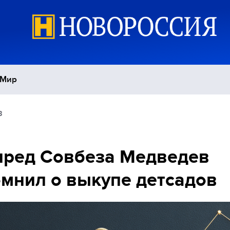
Мир
8
Политика
С
Экономика
П
пред Совбеза Медведев
мнил о выкупе детсадов
Спорт