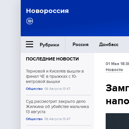
Новороссия
Россия
Донбасс
Рубрики
ПОСЛЕДНИЕ НОВОСТИ
01 Мая 18:3
Ближний Восток
Новости
Терновой и Киселёв вышли в
финал ЧЕ в прыжках с 10-
метровой вышки
Общество
Зам
Общество
06 Августа 13:47
напо
Культура
Суд рассмотрит закрыто дело
Жилкина об убийстве мальчика
13 августа
Общество
06 Августа 13:47