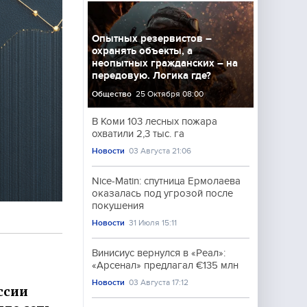
Опытных резервистов –
охранять объекты, а
неопытных гражданских – на
передовую. Логика где?
Общество
25 Октября 08:00
В Коми 103 лесных пожара
охватили 2,3 тыс. га
Новости
03 Августа 21:06
Nice-Matin: спутница Ермолаева
оказалась под угрозой после
покушения
Новости
31 Июля 15:11
Винисиус вернулся в «Реал»:
«Арсенал» предлагал €135 млн
Новости
03 Августа 17:12
ссии