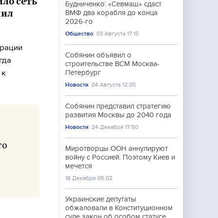
ило сеть
Будниченко: «Севмаш» сдаст
чил
ВМФ два корабля до конца
2026-го
Общество
03 Августа 17:15
ерации
Собянин объявил о
гда
строительстве ВСМ Москва-
 к
Петербург
Новости
04 Августа 12:05
Собянин представил стратегию
развития Москвы до 2040 года
Новости
24 Декабря 17:50
го
Миротворцы ООН аннулируют
войну с Россией. Поэтому Киев и
мечется
18 Декабря 05:02
Украинские депутаты
обжаловали в Конституционном
суде закон об особом статусе