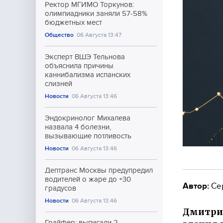
Ректор МГИМО Торкунов:
олимпиадники заняли 57-58%
бюджетных мест
Общество
06 Августа 13:47
Эксперт ВШЭ Тельнова
объяснила причины
каннибализма испанских
слизней
Новости
06 Августа 13:46
Эндокринолог Михалева
назвала 4 болезни,
вызывающие потливость
Новости
06 Августа 13:46
Дептранс Москвы предупредил
водителей о жаре до +30
Автор:
Се
градусов
Новости
06 Августа 13:46
Дмитрий
Грайфер: выписали 2