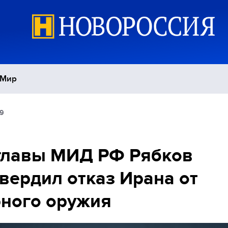
Мир
19
Политика
С
Экономика
П
главы МИД РФ Рябков
вердил отказ Ирана от
Спорт
ного оружия