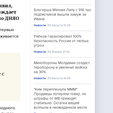
явил,
Блогерша Мятная Лилу с 916 тыс
ерждает
подписчиков вышла замуж за
 по ДНЯО
Ивана
Новости
04 Августа 10:26
нтервью
рживается
Рябков гарантировал 100%
безопасность России от любых
угроз
Новости
25 Января 21:02
Минобороны Молдавии создаст
тероборону и увеличит войска
на 30%
 с
Новости
05 Августа 16:49
—
"Ким переплюнула МММ":
Продавцы потеряли товар, но
штрафы от WB приходят
стабильно. Остатки вещей
родного
всплыли в неожиданном месте