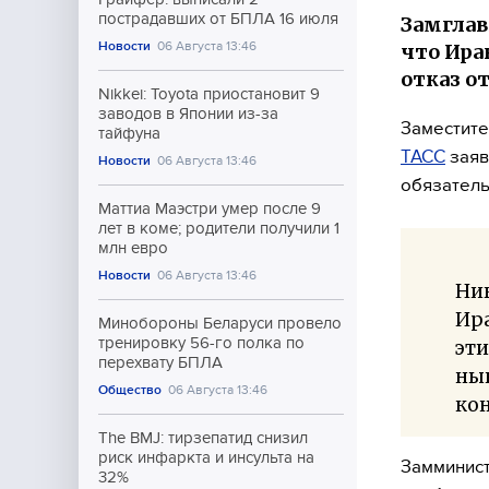
пострадавших от БПЛА 16 июля
Замглав
Новости
06 Августа 13:46
что Ира
отказ о
Nikkei: Toyota приостановит 9
заводов в Японии из-за
Заместите
тайфуна
ТАСС
заяв
Новости
06 Августа 13:46
обязатель
Маттиа Маэстри умер после 9
лет в коме; родители получили 1
млн евро
Новости
06 Августа 13:46
Ник
Ира
Минобороны Беларуси провело
тренировку 56-го полка по
эти
перехвату БПЛА
ны
Общество
06 Августа 13:46
ко
The BMJ: тирзепатид снизил
риск инфаркта и инсульта на
Замминист
32%