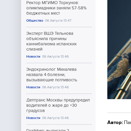
Ректор МГИМО Торкунов:
олимпиадники заняли 57-58%
бюджетных мест
Общество
06 Августа 13:47
Эксперт ВШЭ Тельнова
объяснила причины
каннибализма испанских
слизней
Новости
06 Августа 13:46
Эндокринолог Михалева
назвала 4 болезни,
вызывающие потливость
Новости
06 Августа 13:46
Дептранс Москвы предупредил
водителей о жаре до +30
градусов
Новости
06 Августа 13:46
Автор:
Па
Грайфер: выписали 2