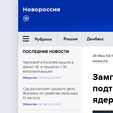
Новороссия
Россия
Донбасс
Рубрики
ПОСЛЕДНИЕ НОВОСТИ
20 Мая 04:
Ближний Восток
Новости
Терновой и Киселёв вышли в
финал ЧЕ в прыжках с 10-
метровой вышки
Общество
Зам
Общество
06 Августа 13:47
подт
Культура
Суд рассмотрит закрыто дело
Жилкина об убийстве мальчика
ядер
13 августа
Общество
06 Августа 13:47