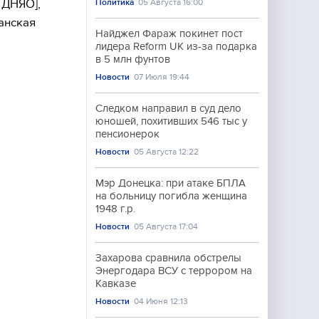
 ДНЯО],
Политика
05 Августа 16:00
анская
Найджел Фараж покинет пост
лидера Reform UK из-за подарка
в 5 млн фунтов
Новости
07 Июля 19:44
Следком направил в суд дело
юношей, похитивших 546 тыс у
пенсионерок
Новости
05 Августа 12:22
Мэр Донецка: при атаке БПЛА
на больницу погибла женщина
1948 г.р.
Новости
05 Августа 17:04
Захарова сравнила обстрелы
Энергодара ВСУ с террором на
Кавказе
Новости
04 Июня 12:13