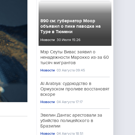
890 см: губернатор Моор
объявил о пике паводка на
Туре в Тюмени
Новости
30 Июля 15:26
Мэр Сеуты Вивас заявил о
ненадежности Марокко из-за 60
тысяч мигрантов
Новости
03 Августа 09:45
Al Arabiya: судоходство в
Ормузском проливе восстановят
вскоре
Новости
04 Августа 17:17
Эвелин Дантас арестовали за
убийство полицейского в
Бразилии
Новости
04 Августа 18:51