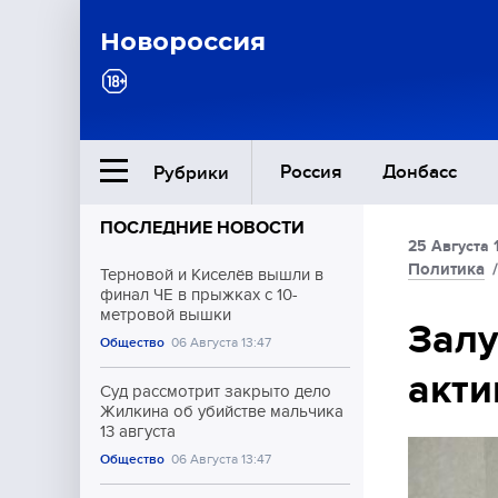
Новороссия
Россия
Донбасс
Рубрики
ПОСЛЕДНИЕ НОВОСТИ
25 Августа 
Ближний Восток
Политика
Терновой и Киселёв вышли в
финал ЧЕ в прыжках с 10-
метровой вышки
Общество
Залу
Общество
06 Августа 13:47
акти
Культура
Суд рассмотрит закрыто дело
Жилкина об убийстве мальчика
13 августа
Общество
06 Августа 13:47