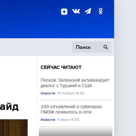
СЕЙЧАС ЧИТАЮТ
пецоперация
Песков: Зеленский активизирует
диалог с Турцией и США
роисшествия
Новости
18 Ноября 16:39
сайд
200 объявлений о сувенирах
ПМЭФ появилось в сети
Новости
11 Июня 15:35