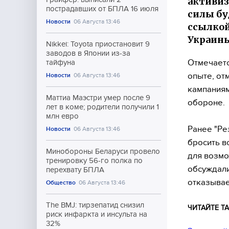
активиз
пострадавших от БПЛА 16 июля
силы бу
Новости
06 Августа 13:46
ссылкой
Украин
Nikkei: Toyota приостановит 9
заводов в Японии из-за
Отмечаетс
тайфуна
опыте, от
Новости
06 Августа 13:46
кампаниям
Маттиа Маэстри умер после 9
обороне.
лет в коме; родители получили 1
млн евро
Ранее "Ре
Новости
06 Августа 13:46
бросить в
Минобороны Беларуси провело
для возмо
тренировку 56-го полка по
обсуждали
перехвату БПЛА
отказывае
Общество
06 Августа 13:46
The BMJ: тирзепатид снизил
ЧИТАЙТЕ ТА
риск инфаркта и инсульта на
32%