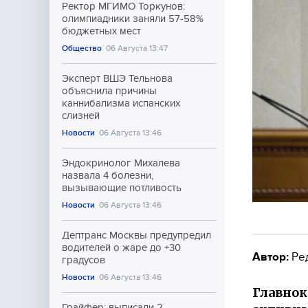
Ректор МГИМО Торкунов:
олимпиадники заняли 57-58%
бюджетных мест
Общество
06 Августа 13:47
Эксперт ВШЭ Тельнова
объяснила причины
каннибализма испанских
слизней
Новости
06 Августа 13:46
Эндокринолог Михалева
назвала 4 болезни,
вызывающие потливость
Новости
06 Августа 13:46
Дептранс Москвы предупредил
водителей о жаре до +30
Автор:
Ре
градусов
Новости
06 Августа 13:46
Главно
Грайфер: выписали 2