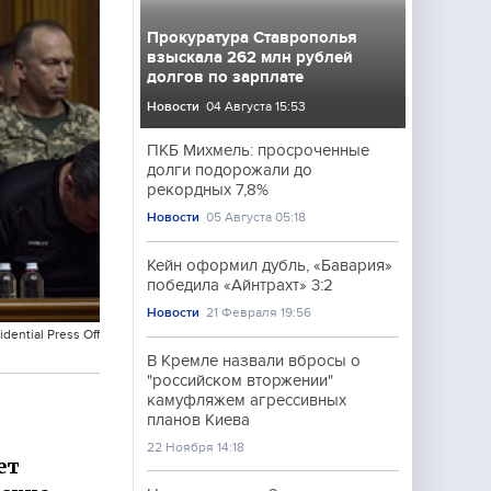
Прокуратура Ставрополья
взыскала 262 млн рублей
долгов по зарплате
Новости
04 Августа 15:53
ПКБ Михмель: просроченные
долги подорожали до
рекордных 7,8%
Новости
05 Августа 05:18
Кейн оформил дубль, «Бавария»
победила «Айнтрахт» 3:2
Новости
21 Февраля 19:56
dential Press Off
В Кремле назвали вбросы о
"российском вторжении"
камуфляжем агрессивных
планов Киева
22 Ноября 14:18
ет