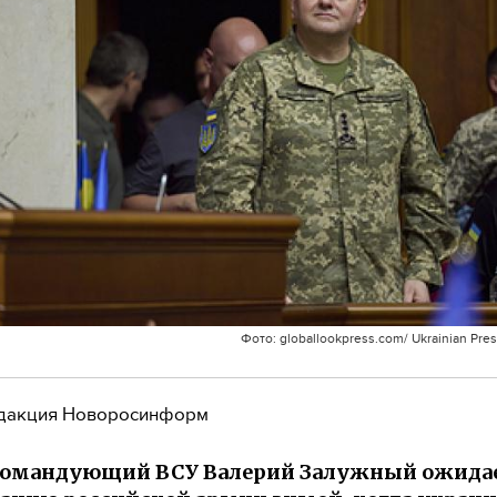
Фото: globallookpress.com/ Ukrainian Presi
дакция Новоросинформ
командующий ВСУ Валерий Залужный ожида