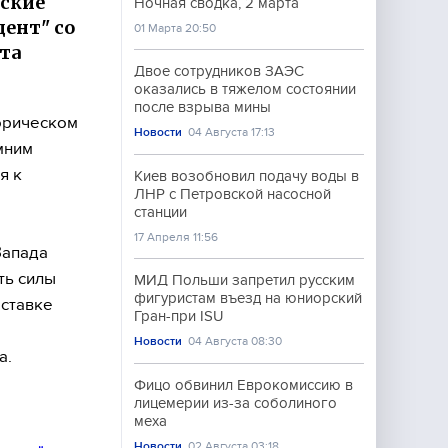
нские
Ночная сводка, 2 марта
ент" со
01 Марта 20:50
та
Двое сотрудников ЗАЭС
оказались в тяжелом состоянии
после взрыва мины
торическом
Новости
04 Августа 17:13
мним
я к
Киев возобновил подачу воды в
ЛНР с Петровской насосной
станции
17 Апреля 11:56
Запада
ть силы
МИД Польши запретил русским
фигуристам въезд на юниорский
 ставке
Гран-при ISU
Новости
04 Августа 08:30
а.
Фицо обвинил Еврокомиссию в
лицемерии из-за соболиного
меха
Новости
02 Августа 03:18