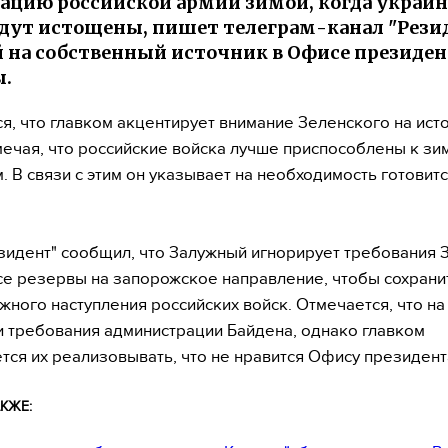
ацию российской армии зимой, когда украи
дут истощены, пишет телеграм-канал "Резид
 на собственный источник в Офисе президен
ы.
я, что главком акцентирует внимание Зеленского на ис
мечая, что российские войска лучше приспособлены к зи
. В связи с этим он указывает на необходимость готовитс
зидент" сообщил, что Залужный игнорирует требования 
се резервы на запорожское направление, чтобы сохрани
жного наступления российских войск. Отмечается, что на
 требования администрации Байдена, однако главком
тся их реализовывать, что не нравится Офису президент
КЖЕ: