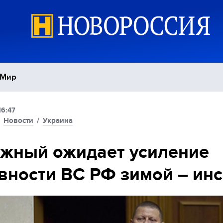
Мир
16:47
Политика
С
/
Новости
/
Украина
Экономика
П
жный ожидает усиление
вности ВС РФ зимой – ин
Спорт