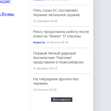
оссии"
Пять стран ЕС поставляют
к Кучмы
Украине летальное оружие
25 Декабря 19:08
Fesco продолжила работу после
атаки на "Янину": 17 спасены
Новости
01 Августа 18:39
Первый лётный ударный
беспилотник "Охотник"
представили в Новосибирске
14 Декабря 09:23
На гибридном фронте без
перемен
23 Апреля 00:00
Все новости