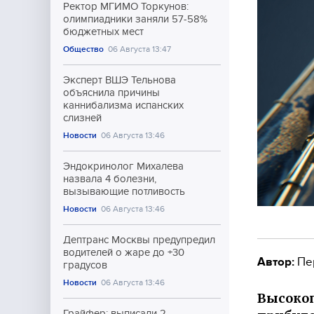
Ректор МГИМО Торкунов:
олимпиадники заняли 57-58%
бюджетных мест
Общество
06 Августа 13:47
Эксперт ВШЭ Тельнова
объяснила причины
каннибализма испанских
слизней
Новости
06 Августа 13:46
Эндокринолог Михалева
назвала 4 болезни,
вызывающие потливость
Новости
06 Августа 13:46
Дептранс Москвы предупредил
водителей о жаре до +30
Автор:
Пе
градусов
Новости
06 Августа 13:46
Высокоп
Грайфер: выписали 2