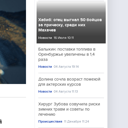
Хабиб: отец выгнал 50 бойцов
за прическу, среди них
Махачев
Новости
16 Июля 10:11
Балыкин: поставки топлива в
Оренбуржье увеличены в 1,4
раза
Новости
04 Августа 19:14
Долина сочла возраст помехой
для актерских курсов
Новости
04 Августа 11:13
Хирург Зубова озвучила риски
зимних травм и советы по
лечению
й
Происшествия
11 Декабря 11:24