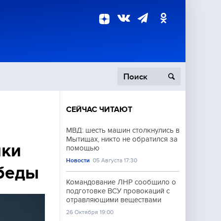
СЕЙЧАС ЧИТАЮТ
пецоперация
МВД: шесть машин столкнулись в
Мытищах, никто не обратился за
роисшествия
ики
помощью
Новости
05 Августа 17:30
обеды
Командование ЛНР сообщило о
подготовке ВСУ провокаций с
отравляющими веществами
26 Октября 19:00