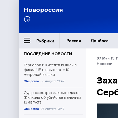
Новороссия
Россия
Донбасс
Рубрики
ПОСЛЕДНИЕ НОВОСТИ
07 Мая 15:1
Ближний Восток
Новости
Терновой и Киселёв вышли в
финал ЧЕ в прыжках с 10-
метровой вышки
Общество
Заха
Общество
06 Августа 13:47
Серб
Культура
Суд рассмотрит закрыто дело
Жилкина об убийстве мальчика
13 августа
Общество
06 Августа 13:47