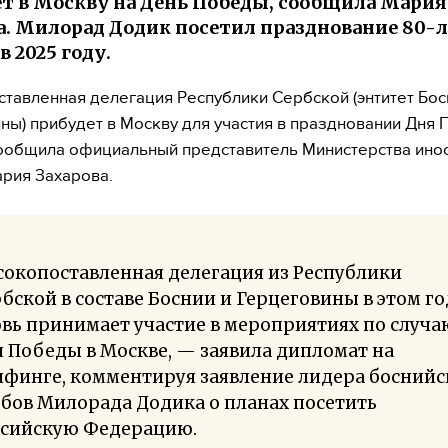
т в Москву на День Победы, сообщила Мария
а. Милорад Додик посетил празднование 80-
 2025 году.
тавленная делегация Республики Сербской (энтитет Бос
ны) прибудет в Москву для участия в праздновании Дня 
ообщила официальный представитель Министерства ино
рия Захарова.
окопоставленная делегация из Республики
бской в составе Боснии и Герцеговины в этом го
вь принимает участие в мероприятиях по случа
 Победы в Москве, — заявила дипломат на
ифинге, комментируя заявление лидера боснийс
бов Милорада Додика о планах посетить
ссийскую Федерацию.