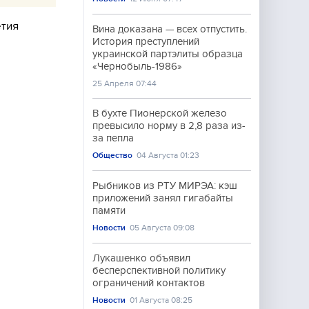
етия
Вина доказана — всех отпустить.
История преступлений
украинской партэлиты образца
«Чернобыль-1986»
25 Апреля 07:44
В бухте Пионерской железо
превысило норму в 2,8 раза из-
за пепла
Общество
04 Августа 01:23
Рыбников из РТУ МИРЭА: кэш
приложений занял гигабайты
памяти
Новости
05 Августа 09:08
Лукашенко объявил
бесперспективной политику
ограничений контактов
Новости
01 Августа 08:25