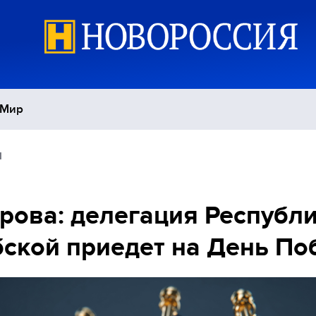
Мир
1
Политика
С
Экономика
П
рова: делегация Республ
ской приедет на День П
Спорт