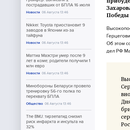
прибуде
пострадавших от БПЛА 16 июля
Захаров
Новости
06 Августа 13:46
Победы в
Nikkei: Toyota приостановит 9
Высокопос
заводов в Японии из-за
Герцегови
тайфуна
Об этом с
Новости
06 Августа 13:46
дел РФ Ма
Маттиа Маэстри умер после 9
лет в коме; родители получили 1
млн евро
Новости
06 Августа 13:46
Выс
Сер
Минобороны Беларуси провело
тренировку 56-го полка по
вно
перехвату БПЛА
Дня
Общество
06 Августа 13:46
бр
сер
The BMJ: тирзепатид снизил
риск инфаркта и инсульта на
Ро
32%