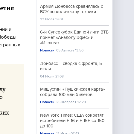
Армия Донбасса сравнялась с
летия
ВСУ по количеству техники
23 Июля 19:01
нии и
6-й Суперкубок Единой лиги ВТБ
Победы.
примет «Анадолу Эфес» и
«Игокеа»
странных
Новости
05 Августа 13:50
Донбасс – сводка с фронта, 5
июля
04 Июля 21:08
ду
Мишустин: «Пушкинская карта»
собрала 100 млн билетов
ю
Новости
25 Февраля 12:28
ких
New York Times: США сократят
истребители F-16 и F-15E со 150
до 100
Новости
12 Июня 07:47