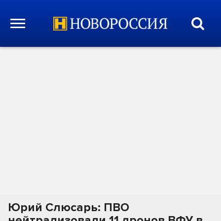
Юрий Слюсарь: ПВО
нейтрализовали 11 дронов ВФУ в