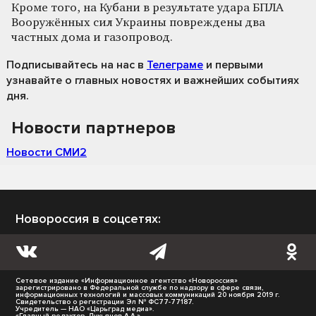
Кроме того, на Кубани в результате удара БПЛА
Вооружённых сил Украины повреждены два
частных дома и газопровод.
Подписывайтесь на нас
в
Телеграме
и первыми
узнавайте о главных новостях и важнейших событиях
дня.
Новости партнеров
Новости СМИ2
Новороссия в соцсетях:
Сетевое издание «Информационное агентство «Новороссия»
зарегистрировано в Федеральной службе по надзору в сфере связи,
информационных технологий и массовых коммуникаций 20 ноября 2019 г.
Свидетельство о регистрации Эл № ФС77-77187.
Учредитель — НАО «Царьград медиа».
«Главный редактор- Лукьянов А.А.»