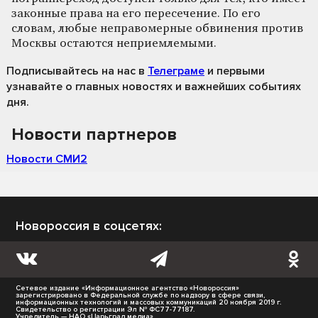
законные права на его пересечение. По его
словам, любые неправомерные обвинения против
Москвы остаются неприемлемыми.
Подписывайтесь на нас
в
Телеграме
и первыми
узнавайте о главных новостях и важнейших событиях
дня.
Новости партнеров
Новости СМИ2
Новороссия в соцсетях:
Сетевое издание «Информационное агентство «Новороссия»
зарегистрировано в Федеральной службе по надзору в сфере связи,
информационных технологий и массовых коммуникаций 20 ноября 2019 г.
Свидетельство о регистрации Эл № ФС77-77187.
Учредитель — НАО «Царьград медиа».