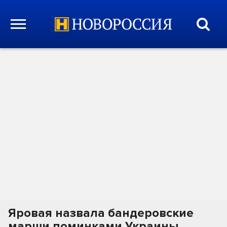
Яровая назвала бандеровские
марши поминками Украины