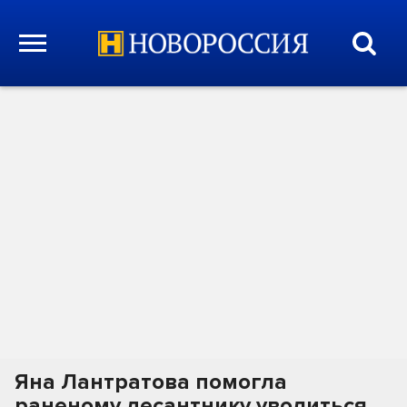
Яна Лантратова помогла
раненому десантнику уволиться