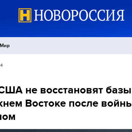
Мир
54
Политика
С
Экономика
П
США не восстановят базы
нем Востоке после войны
Спорт
ном