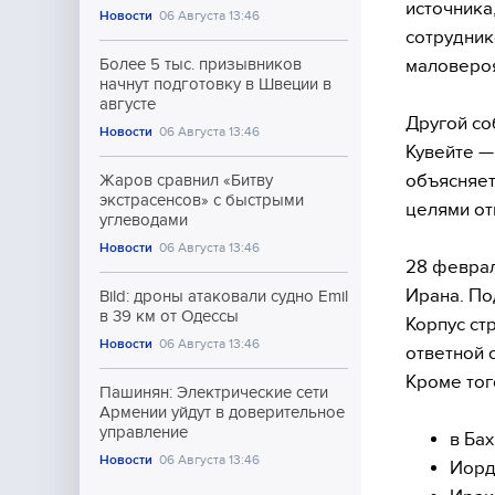
источника
Новости
06 Августа 13:46
сотрудник
маловеро
Более 5 тыс. призывников
начнут подготовку в Швеции в
августе
Другой со
Новости
06 Августа 13:46
Кувейте —
объясняет
Жаров сравнил «Битву
экстрасенсов» с быстрыми
целями от
углеводами
Новости
06 Августа 13:46
28 феврал
Ирана. По
Bild: дроны атаковали судно Emil
в 39 км от Одессы
Корпус ст
Новости
06 Августа 13:46
ответной 
Кроме тог
Пашинян: Электрические сети
Армении уйдут в доверительное
управление
в Ба
Новости
06 Августа 13:46
Иорд