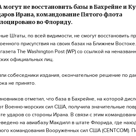
 могут не восстановить базы в Бахрейне и К
даров Ирана, командование Пятого флота
лоцировано во Флориду.
ые Штаты, по всей видимости, не смогут восстановить п
оенного присутствия на своих базах на Ближнем Востоке
газета The Washington Post (WP) со ссылкой на неназван
ких официальных лиц.
или собеседники издания, окончательное решение по да
ока не принято.
иновников отметил, что база в Бахрейне, на которой дис
т Военно-морских сил США, получила значительные по
ате ударов со стороны Ирана. В связи с этим командован
ведено на авиабазу Макдилл в штате Флорида, где нахо
ного командования Вооружённых сил США (CENTCOM). П