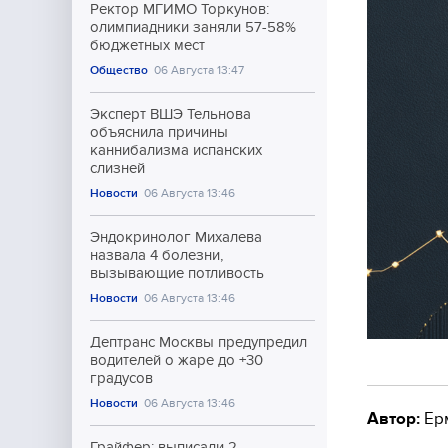
Ректор МГИМО Торкунов:
олимпиадники заняли 57-58%
бюджетных мест
Общество
06 Августа 13:47
Эксперт ВШЭ Тельнова
объяснила причины
каннибализма испанских
слизней
Новости
06 Августа 13:46
Эндокринолог Михалева
назвала 4 болезни,
вызывающие потливость
Новости
06 Августа 13:46
Дептранс Москвы предупредил
водителей о жаре до +30
градусов
Новости
06 Августа 13:46
Автор:
Ер
Грайфер: выписали 2