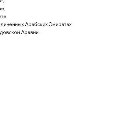
е,
ре,
йте,
динённых Арабских Эмиратах
удовской Аравии.