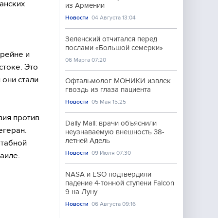
анских
из Армении
Новости
04 Августа 13:04
Зеленский отчитался перед
послами «Большой семерки»
хрейне и
06 Марта 07:20
стоке. Это
 они стали
Офтальмолог МОНИКИ извлёк
гвоздь из глаза пациента
Новости
05 Мая 15:25
вия против
Daily Mail: врачи объяснили
егеран.
неузнаваемую внешность 38-
летней Адель
штабной
Новости
09 Июля 07:30
аиле.
NASA и ESO подтвердили
падение 4-тонной ступени Falcon
9 на Луну
Новости
06 Августа 09:16