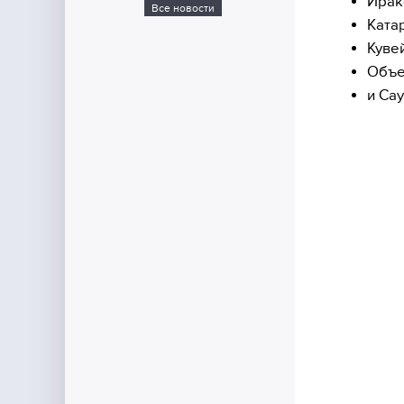
Ирак
Все новости
Ката
Куве
Объе
и Са