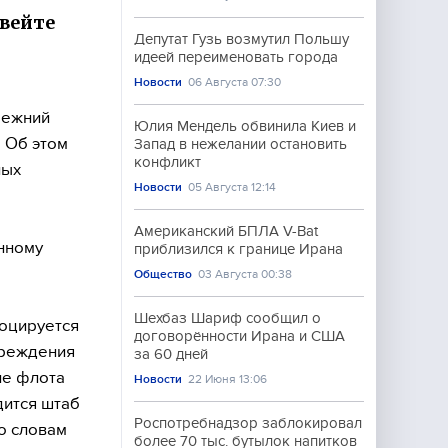
увейте
Депутат Гузь возмутил Польшу
идеей переименовать города
Новости
06 Августа 07:30
режний
Юлия Мендель обвинила Киев и
. Об этом
Запад в нежелании остановить
конфликт
ных
Новости
05 Августа 12:14
Американский БПЛА V-Bat
нному
приблизился к границе Ирана
Общество
03 Августа 00:38
Шехбаз Шариф сообщил о
лоцируется
договорённости Ирана и США
вреждения
за 60 дней
ие флота
Новости
22 Июня 13:06
дится штаб
Роспотребнадзор заблокировал
о словам
более 70 тыс. бутылок напитков