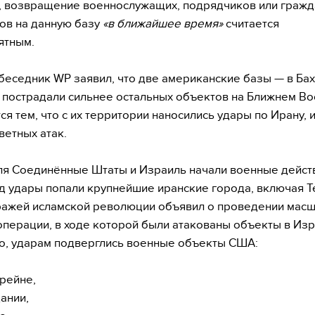
, возвращение военнослужащих, подрядчиков или гражд
ов на данную базу
«в ближайшее время»
считается
ятным.
беседник WP заявил, что две американские базы — в Ба
 пострадали сильнее остальных объектов на Ближнем Во
ся тем, что с их территории наносились удары по Ирану, и
ветных атак.
я Соединённые Штаты и Израиль начали военные дейст
д удары попали крупнейшие иранские города, включая Т
ражей исламской революции объявил о проведении мас
операции, в ходе которой были атакованы объекты в Изр
о, ударам подверглись военные объекты США:
хрейне,
ании,