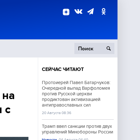
СЕЙЧАС ЧИТАЮТ
пецоперация
Протоиерей Павел Батарчуков:
Очередной выпад Варфоломея
роисшествия
 на
против Русской церкви
продиктован активизацией
антиправославных сил
 с
20 Августа 08:36
Трамп ввел санкции против двух
управлений Минобороны России
Новости
04 Августа 04:40