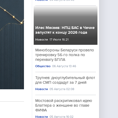
Илес Масаев: НПЦ БАС в Чечне
запустят к концу 2026 года
Новости
17 Июля 16:21
Минобороны Беларуси провело
тренировку 56-го полка по
перехвату БПЛА
Общество
06 Августа 13:46
Трутнев: дноуглубительный флот
для СМП создадут за 7 дней
Новости
05 Августа 02:08
Мостовой раскритиковал идею
Блаттера о женщине во главе
ФИФА
Новости
05 Августа 16:02