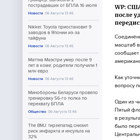
пострадавших от БПЛА 16 июля
WP: США
Новости
06 Августа 13:46
после у
передис
Nikkei: Toyota приостановит 9
заводов в Японии из-за
Соединённ
тайфуна
масштаб в
Новости
06 Августа 13:46
сообщает 
Маттиа Маэстри умер после 9
американс
лет в коме; родители получили 1
млн евро
Как уточн
Новости
06 Августа 13:46
вопросу п
Минобороны Беларуси провело
тренировку 56-го полка по
Один из ч
перехвату БПЛА
Пятый фло
Общество
06 Августа 13:46
в результ
The BMJ: тирзепатид снизил
было пере
риск инфаркта и инсульта на
Централь
32%