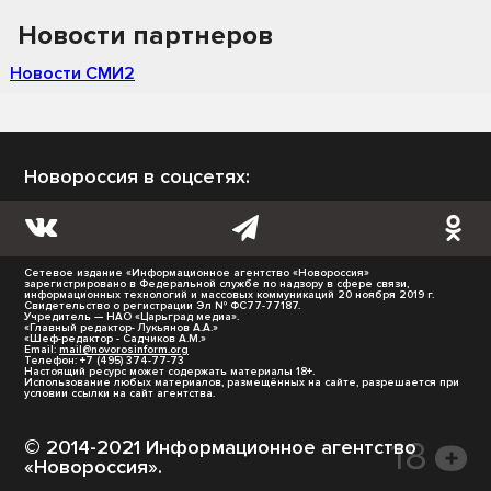
Новости партнеров
Новости СМИ2
Новороссия в соцсетях:
Сетевое издание «Информационное агентство «Новороссия»
зарегистрировано в Федеральной службе по надзору в сфере связи,
информационных технологий и массовых коммуникаций 20 ноября 2019 г.
Свидетельство о регистрации Эл № ФС77-77187.
Учредитель — НАО «Царьград медиа».
«Главный редактор- Лукьянов А.А.»
«Шеф-редактор - Садчиков А.М.»
Email:
mail@novorosinform.org
Телефон: +7 (495) 374-77-73
Настоящий ресурс может содержать материалы 18+.
Использование любых материалов, размещённых на сайте, разрешается при
условии ссылки на сайт агентства.
© 2014-2021 Информационное агентство
«Новороссия».