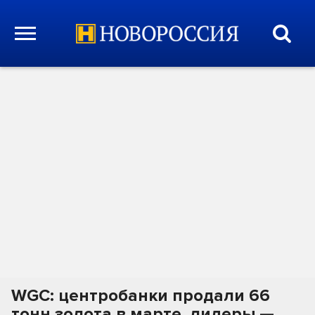
WGC: центробанки продали 66
тонн золота в марте, лидеры —