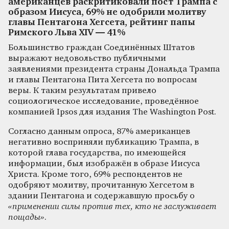
американцев раскритиковали пост Трампа с
образом Иисуса, 69% не одобрили молитву
главы Пентагона Хегсета, рейтинг папы
Римского Льва XIV — 41%
Большинство граждан Соединённых Штатов
выражают недовольство публичными
заявлениями президента страны Дональда Трампа
и главы Пентагона Пита Хегсета по вопросам
веры. К таким результатам привело
социологическое исследование, проведённое
компанией Ipsos для издания The Washington Post.
Согласно данным опроса, 87% американцев
негативно восприняли публикацию Трампа, в
которой глава государства, по имеющейся
информации, был изображён в образе Иисуса
Христа. Кроме того, 69% респондентов не
одобряют молитву, прочитанную Хегсетом в
здании Пентагона и содержавшую просьбу о
«применении силы против тех, кто не заслуживает
пощады»
.