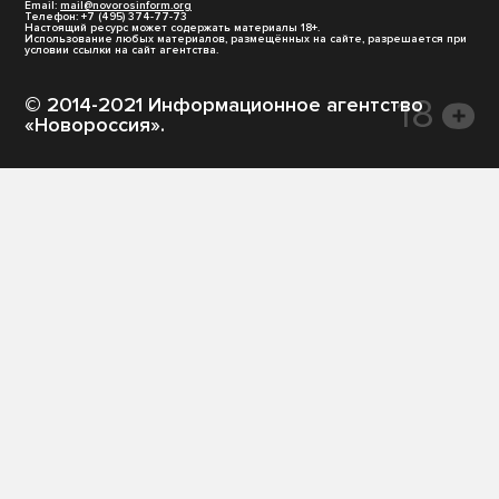
Email:
mail@novorosinform.org
Телефон: +7 (495) 374-77-73
Настоящий ресурс может содержать материалы 18+.
Использование любых материалов, размещённых на сайте, разрешается при
условии ссылки на сайт агентства.
© 2014-2021 Информационное агентство
«Новороссия».