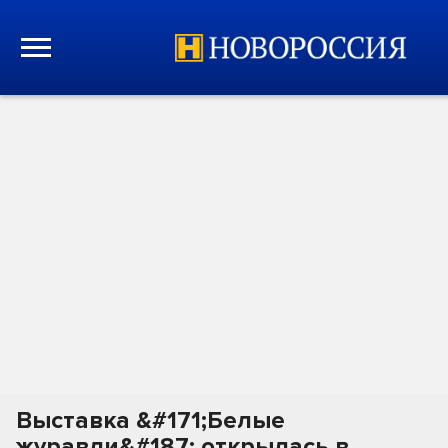
Выставка &#171;Белые
журавли&#187; открылась в