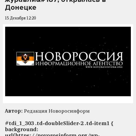
Донецке
15 Декабря 12:20
Автор:
Редакция Новоросинформ
#tdi_1_303 .td-doubleSlider-2 .td-item1 {
background:
url(https://novorosinform.org/wp-