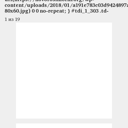
content/uploads/2018/01/a191e783c03d9424897
80x60.jpg) 0 0 no-repeat; } #tdi_1_303 .td-
1
из 19