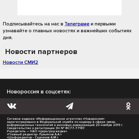
Подписывайтесь на нас
в
Телеграме
и первыми
узнавайте о главных новостях и важнейших событиях
дня.
Новости партнеров
Новости СМИ2
Новороссия в соцсетях:
Сетевое издание «Информационное агентство «Новороссия»
зарегистрировано в Федеральной службе по надзору в сфере связи,
информационных технологий и массовых коммуникаций 20 ноября 2019 г.
Свидетельство о регистрации Эл № ФС77-77187.
Учредитель — НАО «Царьград медиа».
«Главный редактор- Лукьянов А.А.»
«Шеф-редактор - Садчиков А.М.»