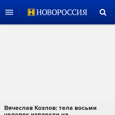
Вячеслав Козлов: тела восьми
человек извлекли на