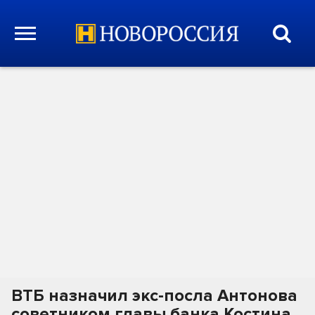
ВТБ назначил экс-посла Антонова
советником главы банка Костина