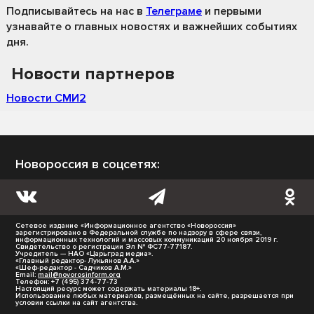
Подписывайтесь на нас
в
Телеграме
и первыми
узнавайте о главных новостях и важнейших событиях
дня.
Новости партнеров
Новости СМИ2
Новороссия в соцсетях:
Сетевое издание «Информационное агентство «Новороссия»
зарегистрировано в Федеральной службе по надзору в сфере связи,
информационных технологий и массовых коммуникаций 20 ноября 2019 г.
Свидетельство о регистрации Эл № ФС77-77187.
Учредитель — НАО «Царьград медиа».
«Главный редактор- Лукьянов А.А.»
«Шеф-редактор - Садчиков А.М.»
Email:
mail@novorosinform.org
Телефон: +7 (495) 374-77-73
Настоящий ресурс может содержать материалы 18+.
Использование любых материалов, размещённых на сайте, разрешается при
условии ссылки на сайт агентства.