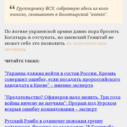
Группировку ВСУ, собранную здесь из кого
попало, сковывают в Богатырский "котёл".
По логике украинской армии давно пора бросить
Богатырь и отступать, но киевский Генштаб не
может себе это позволить
по политическим
мотивам
.
ЧИТАЙТЕ ТАКЖЕ:
"Украина должна войти в состав России. Кремль
совершит ошибку, если посадить пророссийского
кандидата в Киеве" – мнение эксперта
"Предательство? Офицеров надо менять. Три года
войны ничему не научили": Прорыв под Курском
вскрыл ошибку командования – эксперт
Русский Рэмбо в одиночку положил группу