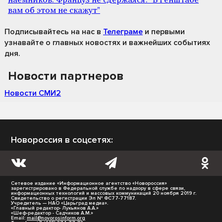
наёмников. Француз не сдержался: "В Генштабе
вам об этом не скажут"
Подписывайтесь на нас
в
Телеграме
и первыми
узнавайте о главных новостях и важнейших событиях
дня.
Новости партнеров
Новости СМИ2
Новороссия в соцсетях:
Сетевое издание «Информационное агентство «Новороссия»
зарегистрировано в Федеральной службе по надзору в сфере связи,
информационных технологий и массовых коммуникаций 20 ноября 2019 г.
Свидетельство о регистрации Эл № ФС77-77187.
Учредитель — НАО «Царьград медиа».
«Главный редактор- Лукьянов А.А.»
«Шеф-редактор - Садчиков А.М.»
Email:
mail@novorosinform.org