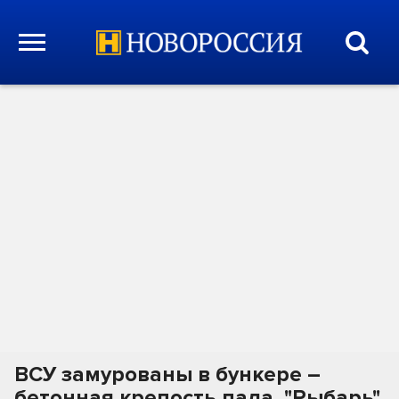
ВСУ замурованы в бункере –
бетонная крепость пала. "Рыбарь"