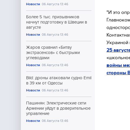
Новости
06 Августа 13:46
"И это оп
Более 5 тыс. призывников
Главноком
начнут подготовку в Швеции в
односторо
августе
Контактна
Новости
06 Августа 13:46
Украиной 
Жаров сравнил «Битву
25 август
экстрасенсов» с быстрыми
«школьно
углеводами
войны ме
Новости
06 Августа 13:46
стороны 
Bild: дроны атаковали судно Emil
в 39 км от Одессы
Новости
06 Августа 13:46
Пашинян: Электрические сети
Армении уйдут в доверительное
управление
Новости
06 Августа 13:46