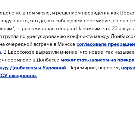
ределено, в том числе, и решением президента как Верх
андующего, что да, мы соблюдаем перемирие, но оно не
нним", — резюмировал генерал.Напомним, что 23 август
я группа по урегулированию конфликта между Донбассо
на очередной встрече в Минске
согласовала прекращен
а
. В Евросоюзе выразили мнение, что новое, так называ
е» перемирие в Донбассе
может стать шансом на прекр
жду Донбассом и Украиной
. Перемирие, впрочем,
наруш
ВСУ ежедневно.