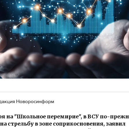
дакция Новоросинформ
я на "Школьное перемирие", в ВСУ по-преж
 на стрельбу в зоне соприкосновения, заявил