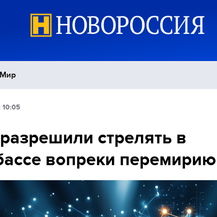
Мир
 10:05
Политика
С
разрешили стрелять в
Экономика
П
бассе вопреки перемирию
Спорт