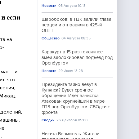
и
Новости
05 Августа 10:13
 и если
Шаробоков: в ТЦК залили глаза
перцем и отправили в 425-й
ОШП
Общество
04 Августа 08:35
та на
о-
Каракурт в 15 раз токсичнее
змеи заблокировал подъезд под
Оренбургом
мат – и
Новости
29 Июля 13:28
т, что
Президента тайно везут в
шения,
Купянск? Будет срочное
 Микац.
обращение. Идёт зачистка.
Атакован крупнейший в мире
ГПЗ под Оренбургом. СВОдки с
зделений,
фронта
 машины.
Сводки
26 Декабря 05:00
не
Никита Возмитель: Жители
.