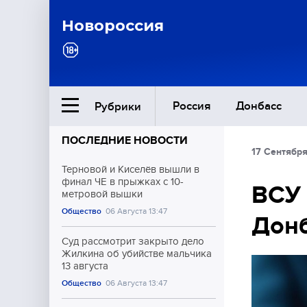
Новороссия
Россия
Донбасс
Рубрики
ПОСЛЕДНИЕ НОВОСТИ
17 Сентября
Ближний Восток
Терновой и Киселёв вышли в
финал ЧЕ в прыжках с 10-
ВСУ 
метровой вышки
Общество
Общество
06 Августа 13:47
Дон
Культура
Суд рассмотрит закрыто дело
Жилкина об убийстве мальчика
13 августа
Общество
06 Августа 13:47