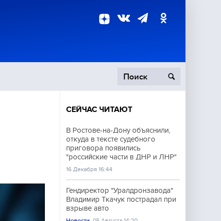
СЕЙЧАС ЧИТАЮТ
пецоперация
В Ростове-на-Дону объяснили,
откуда в тексте судебного
роисшествия
приговора появились
"российские части в ДНР и ЛНР"
16 Декабря 16:44
Гендиректор "Уралдронзавода"
Владимир Ткачук пострадал при
взрыве авто
Новости
05 Августа 14:20