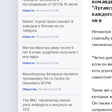
команди
пострадавших от БПЛА 16 июля
"Луганс
Новости
06 Августа 13:46
каждого
он в
Nikkei: Toyota приостановит 9
заводов в Японии из-за
тайфуна
Несмотря 
Новости
06 Августа 13:46
стрельбу 
тактическ
Маттиа Маэстри умер после 9
лет в коме; родители получили 1
млн евро
"Четко до
Новости
06 Августа 13:46
если он в
есть угро
Минобороны Беларуси провело
самостоят
тренировку 56-го полка по
перехвату БПЛА
Общество
06 Августа 13:46
Такие же 
которые м
The BMJ: тирзепатид снизил
Он также 
риск инфаркта и инсульта на
соприкосн
32%