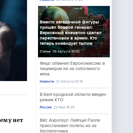
Вместо загадочной фигуры
пришёл боевой генерал:
Верховный внезапно сделал
перестановки в армии. Кто
теперь командует тылом
Статьи
06 Августа 16:00
Фицо обвинил Еврокомиссию в
лицемерии из-за соболиного
меха
Новости
02 Августа 03:18
В Белгородской области введен
режим КТО
Россия
22 Мая 18:29
нему нет
Bild: Аэропорт Лейпциг/Галле
приостановил полеты из-за
беспилотника