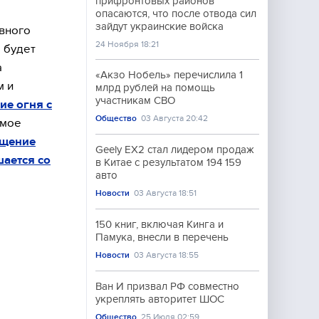
прифронтовых районов
опасаются, что после отвода сил
зайдут украинские войска
овного
24 Ноября 18:21
 будет
а
«Акзо Нобель» перечислила 1
м и
млрд рублей на помощь
участникам СВО
ие огня с
Общество
03 Августа 20:42
емое
ащение
Geely EX2 стал лидером продаж
ается со
в Китае с результатом 194 159
авто
Новости
03 Августа 18:51
150 книг, включая Кинга и
Памука, внесли в перечень
Новости
03 Августа 18:55
Ван И призвал РФ совместно
укреплять авторитет ШОС
Общество
25 Июля 02:59