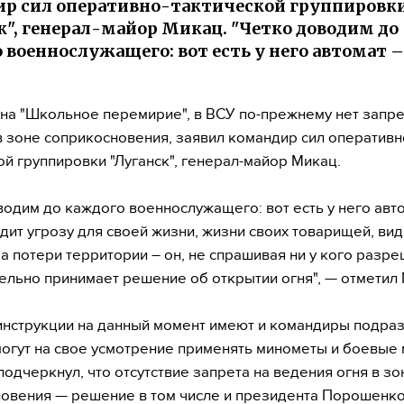
р сил оперативно-тактической группировк
к", генерал-майор Микац. "Четко доводим до
 военнослужащего: вот есть у него автомат –
на "Школьное перемирие", в ВСУ по-прежнему нет запре
в зоне соприкосновения, заявил командир сил оперативн
ой группировки "Луганск", генерал-майор Микац.
водим до каждого военнослужащего: вот есть у него авто
идит угрозу для своей жизни, жизни своих товарищей, види
за потери территории – он, не спрашивая ни у кого разре
ельно принимает решение об открытии огня", — отметил
инструкции на данный момент имеют и командиры подра
огут на свое усмотрение применять минометы и боевые
подчеркнул, что отсутствие запрета на ведения огня в зо
овения — решение в том числе и президента Порошенко