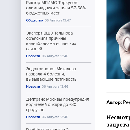
Ректор МГИМО Торкунов:
олимпиадники заняли 57-58%
бюджетных мест
Общество
06 Августа 13:47
Эксперт ВШЭ Тельнова
объяснила причины
каннибализма испанских
слизней
Новости
06 Августа 13:46
Эндокринолог Михалева
назвала 4 болезни,
вызывающие потливость
Новости
06 Августа 13:46
Дептранс Москвы предупредил
Автор:
Ре
водителей о жаре до +30
градусов
Несмотр
Новости
06 Августа 13:46
запрета
Грайфер: выписали 2