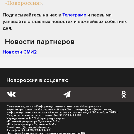
«Новороссия»
.
Подписывайтесь на нас
в
Телеграме
и первыми
узнавайте о главных новостях и важнейших событиях
дня.
Новости партнеров
Новости СМИ2
Новороссия в соцсетях:
Сетевое издание «Информационное агентство «Новороссия»
зарегистрировано в Федеральной службе по надзору в сфере связи,
информационных технологий и массовых коммуникаций 20 ноября 2019 г.
Свидетельство о регистрации Эл № ФС77-77187.
Учредитель — НАО «Царьград медиа».
«Главный редактор- Лукьянов А.А.»
«Шеф-редактор - Садчиков А.М.»
Email:
mail@novorosinform.org
Телефон: +7 (495) 374-77-73
Настоящий ресурс может содержать материалы 18+.