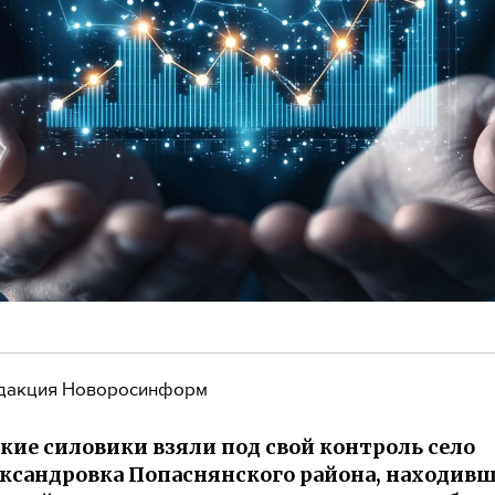
дакция Новоросинформ
кие силовики взяли под свой контроль село
ксандровка Попаснянского района, находивш