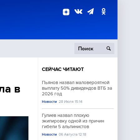
СЕЙЧАС ЧИТАЮТ
пецоперация
Пьянов назвал маловероятной
ла в
выплату 50% дивидендов ВТБ за
роисшествия
2026 год
Новости
28 Июля 15:14
Гулиев назвал плохую
экипировку одной из причин
гибели 5 альпинистов
Новости
06 Августа 12:18