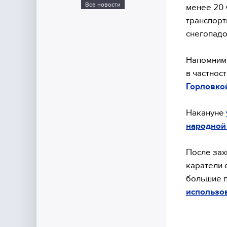
Все новости
менее 20 
транспорт
снегопадо
Напомним,
в частнос
Горловко
Накануне
народной
После зах
каратели 
большие п
использов