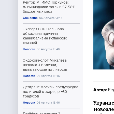
Ректор МГИМО Торкунов:
олимпиадники заняли 57-58%
бюджетных мест
Общество
06 Августа 13:47
Эксперт ВШЭ Тельнова
объяснила причины
каннибализма испанских
слизней
Новости
06 Августа 13:46
Эндокринолог Михалева
назвала 4 болезни,
вызывающие потливость
Новости
06 Августа 13:46
Дептранс Москвы предупредил
Автор:
Ре
водителей о жаре до +30
градусов
Украинс
Новости
06 Августа 13:46
Новоале
Грайфер: выписали 2