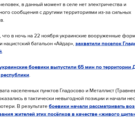
человек, в данный момент в селе нет электричества и
ного сообщения с другими территориями из-за сильных
в.
 что в ночь на 22 ноября украинские вооруженные фор
ти нацистский батальон «Айдар»,
захватили поселок Глад
й
.
украинские боевики выпустили 65 мин по территории 
 республики
.
вата населенных пунктов Гладосово и Металлист (Травне
оказались в тактически невыгодной позиции и начали не
отери. В результате
боевики начали рассматривать во
ания жителей этих посёлков в качестве «живого щита