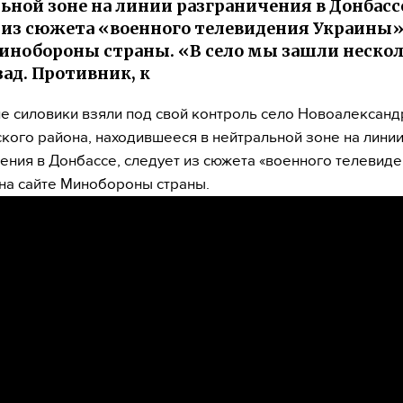
ьной зоне на линии разграничения в Донбасс
 из сюжета «военного телевидения Украины»
инобороны страны. «В село мы зашли неско
зад. Противник, к
е силовики взяли под свой контроль село Новоалексан
кого района, находившееся в нейтральной зоне на лини
ения в Донбассе, следует из сюжета «военного телевид
на сайте Минобороны страны.