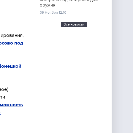
оружия
09 Ноября 12:10
Все новости
мирования,
осово под
Донецкой
вое)
сти
зможность
»
.