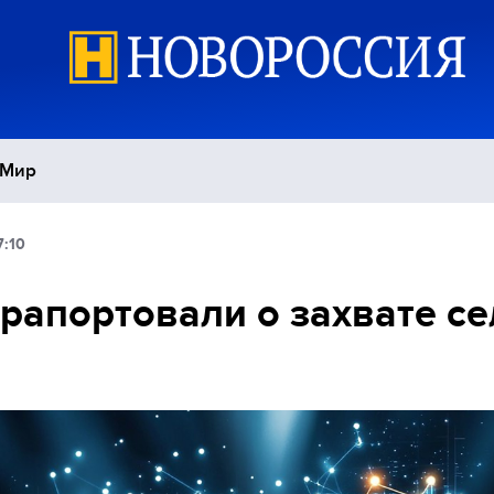
Мир
7:10
Политика
С
рапортовали о захвате се
Экономика
П
Спорт