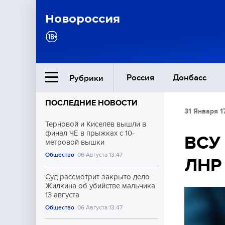
Новороссия
Россия
Донбасс
Рубрики
ПОСЛЕДНИЕ НОВОСТИ
31 Января 1
Ближний Восток
Терновой и Киселёв вышли в
финал ЧЕ в прыжках с 10-
ВСУ 
метровой вышки
Общество
Общество
06 Августа 13:47
ЛНР
Культура
Суд рассмотрит закрыто дело
Жилкина об убийстве мальчика
13 августа
Общество
06 Августа 13:47