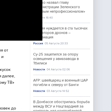
Кличко назвал главу
администрации Зеленского
«лживым непрофессионалом»
30 Июля 16:40
Россия нуждается в ста тысячах
операторов дронов –
Росавиация
Россия
05 Августа 20:33
я от
Су-25 зацепился за опору
 и
освещения у авиазавода в
Тбилиси
 кусок
Новости
04 Августа 02:06
я далее,
AFP: швейцарец и военный ЦАР
ому ТВ»
погибли к северу от Банги
Новости
03 Августа 14:52
В Донбассе обострилась борьба
между ВСУ и Нацгвардией за
ловек до
контроль над контрабандой