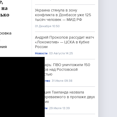
е,
 на
Украина стянула в зону
лько
конфликта в Донбассе уже 125
тысяч человек — МИД РФ
01 Декабря 10:50
дровка
Андрей Прокопов рассудит матч
и
«Локомотив» — ЦСКА в Кубке
ения
России
Новости
03 Августа 14:25
Слюсарь: ПВО уничтожили 150
дронов над Ростовской
областью
Общество
31 Июля 09:38
Полиция Таиланда назвала
подозреваемого в пропаже двух
русских
Новости
29 Июля 13:39