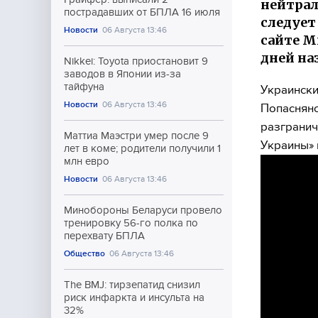
нейтрал
пострадавших от БПЛА 16 июля
следует
Новости
06 Августа 13:46
сайте М
дней на
Nikkei: Toyota приостановит 9
заводов в Японии из-за
тайфуна
Украински
Новости
06 Августа 13:46
Попаснянс
разгранич
Маттиа Маэстри умер после 9
Украины» 
лет в коме; родители получили 1
млн евро
Новости
06 Августа 13:46
Минобороны Беларуси провело
тренировку 56-го полка по
перехвату БПЛА
Общество
06 Августа 13:46
The BMJ: тирзепатид снизил
риск инфаркта и инсульта на
32%