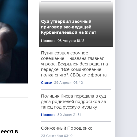
Суд утвердил заочный
приговор экс-ведущей
Курбангалеевой на 8 лет
Новости
03 Августа 18:18
Путин созвал срочное
совещание – названа главная
угроза. Вскрылся беспредел на
передке: "Всё командование
полка снято". СВОдки с фронта
Статьи
29 Апреля 08:40
Полиция Киева передала в суд
дела родителей подростков за
танец под русскую музыку
Новости
30 Июля 21:51
Обиженный Порошенко
ееся в
23 Сентября 03:19