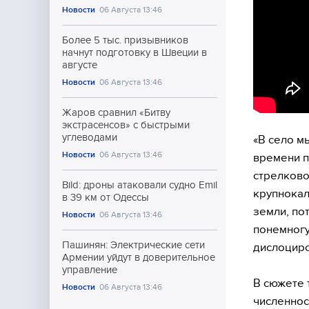
Новости
06 Августа 13:46
Более 5 тыс. призывников
начнут подготовку в Швеции в
августе
Новости
06 Августа 13:46
Жаров сравнил «Битву
экстрасенсов» с быстрыми
углеводами
«В село м
Новости
06 Августа 13:46
времени п
стрелково
Bild: дроны атаковали судно Emil
крупнокал
в 39 км от Одессы
земли, по
Новости
06 Августа 13:46
понемногу
Пашинян: Электрические сети
дислоциро
Армении уйдут в доверительное
управление
В сюжете 
Новости
06 Августа 13:46
численнос