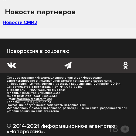
Новости партнеров
Новости СМИ2
Новороссия в соцсетях:
Сетевое издание «Информационное агентство «Новороссия»
зарегистрировано в Федеральной службе по надзору в сфере связи,
информационных технологий и массовых коммуникаций 20 ноября 2019 г.
Свидетельство о регистрации Эл № ФС77-77187.
Учредитель — НАО «Царьград медиа».
«Главный редактор- Лукьянов А.А.»
«Шеф-редактор - Садчиков А.М.»
Email:
mail@novorosinform.org
Телефон: +7 (495) 374-77-73
Настоящий ресурс может содержать материалы 18+.
Использование любых материалов, размещённых на сайте, разрешается при
условии ссылки на сайт агентства.
© 2014-2021 Информационное агентство
«Новороссия».