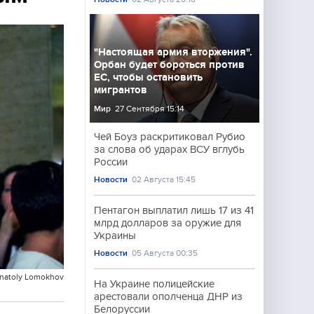
"Настоящая армия вторжения".
Орбан будет бороться против
ЕС, чтобы остановить
мигрантов
Мир
27 Сентября 15:14
Чей Боуз раскритиковал Рубио
за слова об ударах ВСУ вглубь
России
Новости
02 Августа 15:45
Пентагон выплатил лишь 17 из 41
млрд долларов за оружие для
Украины
Новости
05 Августа 00:35
Anatoly Lomokhov
На Украине полицейские
арестовали ополченца ДНР из
Белоруссии