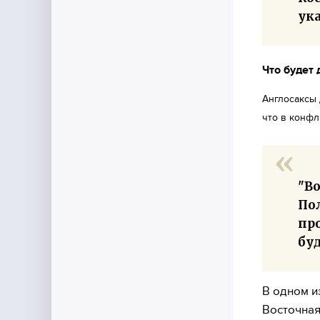
ука
Что будет
Англосаксы 
что в конфл
"Во
Пол
пр
бу
В одном и
Восточная