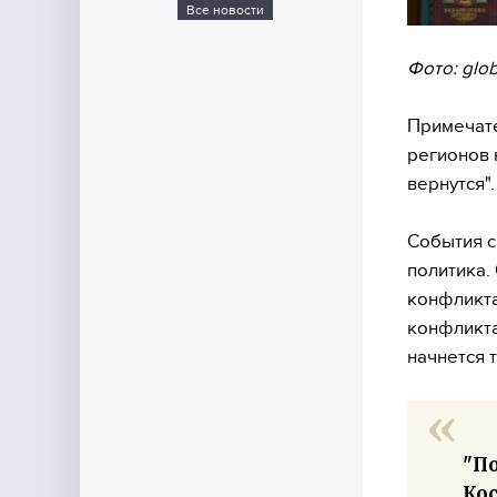
Все новости
Фото: glob
Примечате
регионов 
вернутся".
События с
политика.
конфликта
конфликта
начнется 
"По
Кос