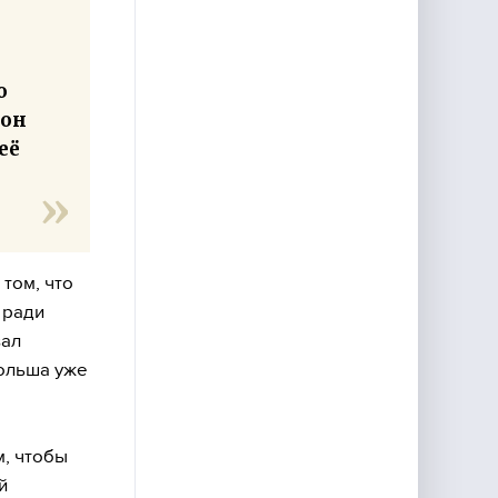
о
 он
её
том, что
 ради
вал
Польша уже
м, чтобы
й