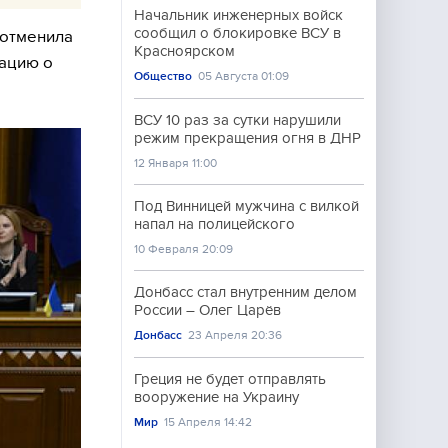
Начальник инженерных войск
сообщил о блокировке ВСУ в
 отменила
Красноярском
рацию о
Общество
05 Августа 01:09
ВСУ 10 раз за сутки нарушили
режим прекращения огня в ДНР
12 Января 11:00
Под Винницей мужчина с вилкой
напал на полицейского
10 Февраля 20:09
Донбасс стал внутренним делом
России – Олег Царёв
Донбасс
23 Апреля 20:36
Греция не будет отправлять
вооружение на Украину
Мир
15 Апреля 14:42