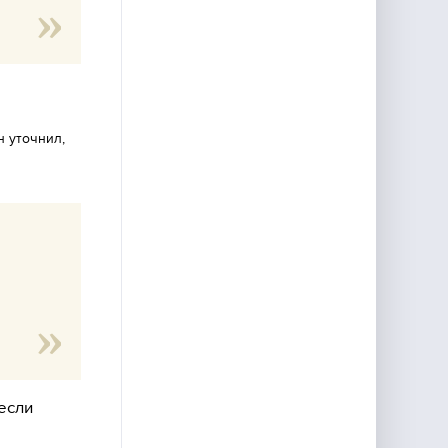
н уточнил,
й
если