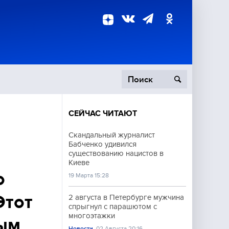
СЕЙЧАС ЧИТАЮТ
пецоперация
Скандальный журналист
Бабченко удивился
роисшествия
существованию нацистов в
Киеве
о
19 Марта 15:28
Этот
2 августа в Петербурге мужчина
спрыгнул с парашютом с
многоэтажки
ным
Новости
02 Августа 20:16