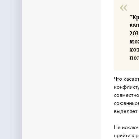
"К
вы
203
мо
хот
по
Что касае
конфликту
совместно
союзников
выделяет 
Не исключ
прийти к 