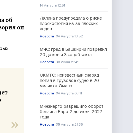
14 Августа 12:51
Лялина предупредила о риске
ва об
плоскостопия из-за плоских
ворил он
кедов
Новости
04 Августа 13:52
орых
МЧС: град в Башкирии повредил
20 домов и 3 соцобъекта
Новости
30 Июля 19:49
UKMTO: неизвестный снаряд
попал в грузовое судно в 20
милях от Омана
дет
Новости
04 Августа 03:11
е
Минэнерго разрешило оборот
бензина Евро-2 до июля 2027
года
Новости
05 Августа 21:36