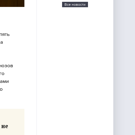
Все новости
пять
да
нозов
го
ками
го
 не