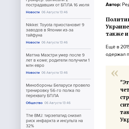
Автор:
Ре
пострадавших от БПЛА 16 июля
Новости
06 Августа 13:46
Политик
Nikkei: Toyota приостановит 9
Украине
заводов в Японии из-за
также и
тайфуна
Новости
06 Августа 13:46
Ещё в 201
одержал п
Маттиа Маэстри умер после 9
лет в коме; родители получили 1
млн евро
Новости
06 Августа 13:46
"Э
Минобороны Беларуси провело
чет
тренировку 56-го полка по
перехвату БПЛА
ст
Общество
06 Августа 13:46
си
так
The BMJ: тирзепатид снизил
Укр
риск инфаркта и инсульта на
32%