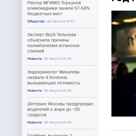
Ректор МГИМО Торкунов:
олимпиадники заняли 57-58%
бюджетных мест
Общество
06 Августа 13:47
Эксперт ВШЭ Тельнова
объяснила причины
каннибализма испанских
слизней
Новости
06 Августа 13:46
Эндокринолог Михалева
назвала 4 болезни,
вызывающие потливость
Новости
06 Августа 13:46
Дептранс Москвы предупредил
водителей о жаре до +30
градусов
Новости
06 Августа 13:46
Грайфер: выписали 2