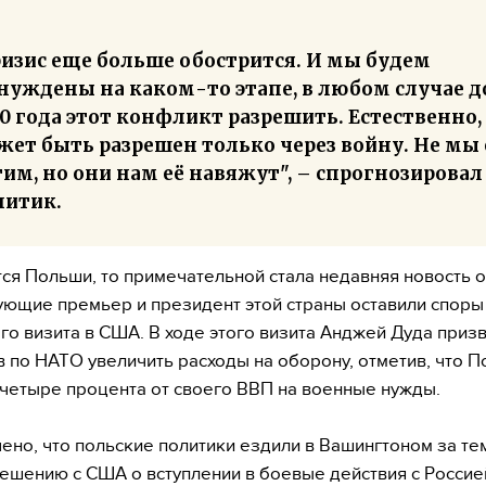
ризис еще больше обострится. И мы будем
нуждены на каком-то этапе, в любом случае д
0 года этот конфликт разрешить. Естественно,
жет быть разрешен только через войну. Не мы 
им, но они нам её навяжут", – спрогнозировал
литик.
тся Польши, то примечательной стала недавняя новость о 
ющие премьер и президент этой страны оставили споры
го визита в США. В ходе этого визита Анджей Дуда приз
 по НАТО увеличить расходы на оборону, отметив, что 
четыре процента от своего ВВП на военные нужды.
ено, что польские политики ездили в Вашингтоном за те
решению с США о вступлении в боевые действия с Россие