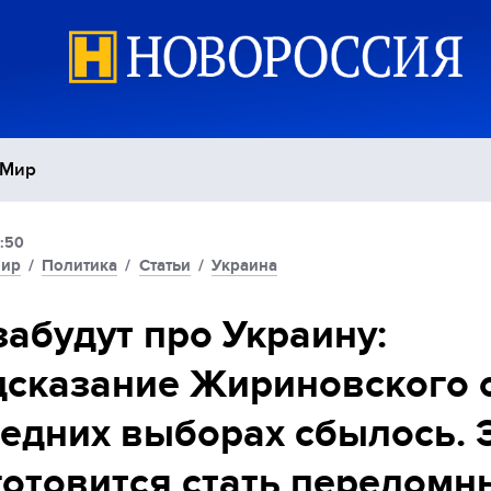
Мир
:50
Политика
С
ир
/
Политика
/
Статьи
/
Украина
Экономика
П
забудут про Украину:
сказание Жириновского 
Спорт
едних выборах сбылось. 
готовится стать перелом