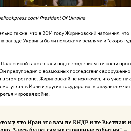
allookpress.com/ President Of Ukraine
льно также, что в 2014 году Жириновский напомнил, что 
на западе Украины были польскими землями и "скоро ту
 Палестиной также стали подтверждением точности прог
 Он предупредил о возможных последствиях вооруженно
 в этом регионе. Жириновский не исключил, что участни
 могут стать Иран и другие государства, в результате че
третья мировая война.
тому что Иран это вам не КНДР и не Вьетнам и
ово. Здесь будут самые страшные события", –