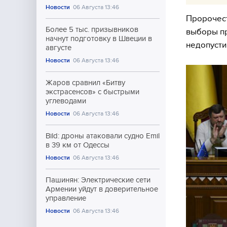
Новости
06 Августа 13:46
Пророчест
Более 5 тыс. призывников
выборы пр
начнут подготовку в Швеции в
недопусти
августе
Новости
06 Августа 13:46
Жаров сравнил «Битву
экстрасенсов» с быстрыми
углеводами
Новости
06 Августа 13:46
Bild: дроны атаковали судно Emil
в 39 км от Одессы
Новости
06 Августа 13:46
Пашинян: Электрические сети
Армении уйдут в доверительное
управление
Новости
06 Августа 13:46