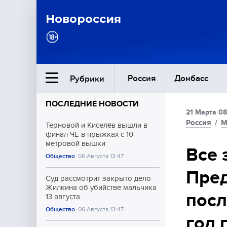
Новороссия
Россия
Донбасс
Рубрики
ПОСЛЕДНИЕ НОВОСТИ
21 Марта 08
Ближний Восток
Россия
/
М
Терновой и Киселёв вышли в
финал ЧЕ в прыжках с 10-
метровой вышки
Общество
Все 
Общество
06 Августа 13:47
Пред
Культура
Суд рассмотрит закрыто дело
Жилкина об убийстве мальчика
посл
13 августа
Общество
06 Августа 13:47
год 