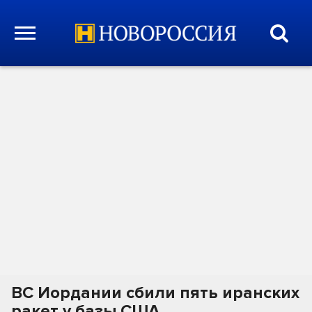
ВС Иордании сбили пять иранских
ракет у базы США