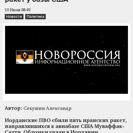
10 Июня 08:49
Новости
Политика
Автор:
Секушин Александр
Иорданские ПВО сбили пять иранских ракет,
направлявшихся к авиабазе США Муваффак-
Салти. Обломки упали в Иордании,