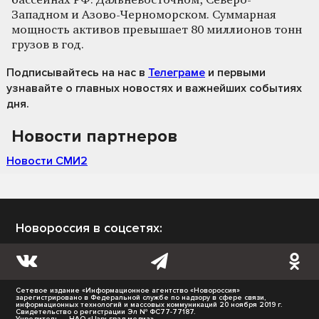
бассейнах РФ: Дальневосточном, Северо-
Западном и Азово-Черноморском. Суммарная
мощность активов превышает 80 миллионов тонн
грузов в год.
Подписывайтесь на нас
в
Телеграме
и первыми
узнавайте о главных новостях и важнейших событиях
дня.
Новости партнеров
Новости СМИ2
Новороссия в соцсетях:
Сетевое издание «Информационное агентство «Новороссия»
зарегистрировано в Федеральной службе по надзору в сфере связи,
информационных технологий и массовых коммуникаций 20 ноября 2019 г.
Свидетельство о регистрации Эл № ФС77-77187.
Учредитель — НАО «Царьград медиа».