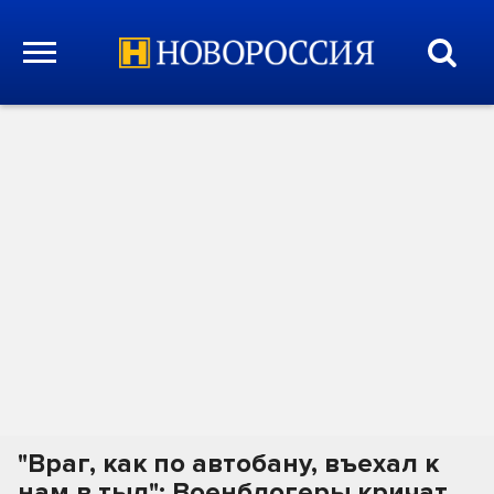
"Враг, как по автобану, въехал к
нам в тыл": Военблогеры кричат