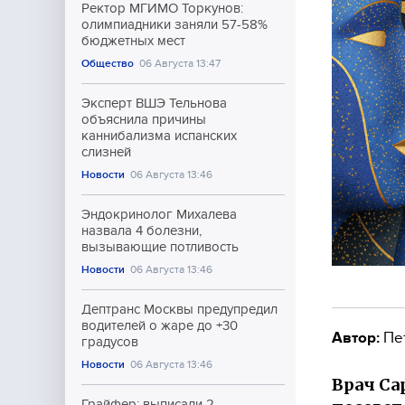
Ректор МГИМО Торкунов:
олимпиадники заняли 57-58%
бюджетных мест
Общество
06 Августа 13:47
Эксперт ВШЭ Тельнова
объяснила причины
каннибализма испанских
слизней
Новости
06 Августа 13:46
Эндокринолог Михалева
назвала 4 болезни,
вызывающие потливость
Новости
06 Августа 13:46
Дептранс Москвы предупредил
водителей о жаре до +30
Автор:
Пе
градусов
Новости
06 Августа 13:46
Врач Сар
Грайфер: выписали 2