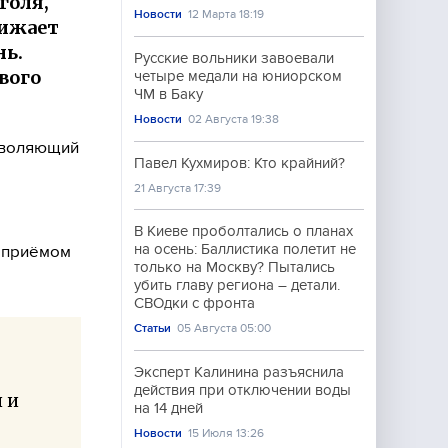
голя,
Новости
12 Марта 18:19
нижает
нь.
Русские вольники завоевали
вого
четыре медали на юниорском
ЧМ в Баку
Новости
02 Августа 19:38
зволяющий
Павел Кухмиров: Кто крайний?
21 Августа 17:39
В Киеве проболтались о планах
на осень: Баллистика полетит не
д приёмом
только на Москву? Пытались
убить главу региона – детали.
СВОдки с фронта
Статьи
05 Августа 05:00
Эксперт Калинина разъяснила
действия при отключении воды
 и
на 14 дней
Новости
15 Июля 13:26