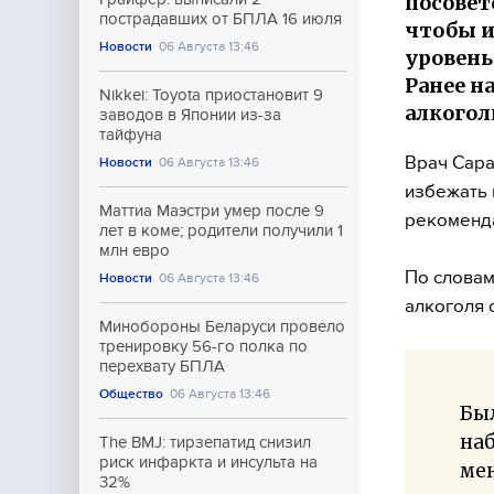
посовет
пострадавших от БПЛА 16 июля
чтобы и
Новости
06 Августа 13:46
уровень
Ранее н
Nikkei: Toyota приостановит 9
алкогол
заводов в Японии из-за
тайфуна
Врач Сара
Новости
06 Августа 13:46
избежать 
Маттиа Маэстри умер после 9
рекоменда
лет в коме; родители получили 1
млн евро
По словам
Новости
06 Августа 13:46
алкоголя 
Минобороны Беларуси провело
тренировку 56-го полка по
перехвату БПЛА
Общество
06 Августа 13:46
Был
наб
The BMJ: тирзепатид снизил
риск инфаркта и инсульта на
ме
32%