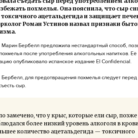
овала съедать сыр перед употреблением алко
збежать похмелья. Она пояснила, что сыр с
 токсичного ацетальдегида и защищает пече
арколог Роман Устинов назвал признаки быто
изма.
 Марин Бербелл предложила нестандартный способ, по
похмелья после употребления алкогольных напитков. Её
цию опубликовало испанское издание El Confidencial.
 Бербелл, для предотвращения похмелья следует пере
съесть сыр.
о замечено, что у крыс, которые ели сыр, позже
людался более низкий уровень алкоголя в крови
ньшее количество ацетальдегида — токсичного