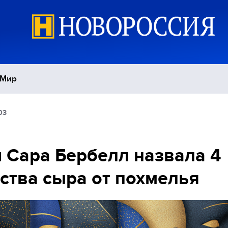
Мир
03
Политика
С
Экономика
П
 Сара Бербелл назвала 4
ства сыра от похмелья
Спорт