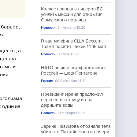
Каллас призвала лидеров ЕС
усилить миссии для открытия
Ормузского пролива
 барьер,
Новости
24 Апреля 10:20
их
Глава минфина США Бессент:
Трамп посетит Пекин 14-15 мая
цессы, а
Новости
03 Мая 17:57
ещества
темы и
НАТО не ищет конфронтации с
Россией — шеф Пентагона
ения
Россия
09 Сентября 14:44
Президент Ирана предложил
оголизма.
перенести столицу из-за
дефицита воды
к один из
Новости
21 Ноября 08:03
Зарина Назимова опознала тела
убитых в Паттайе сына и дочери