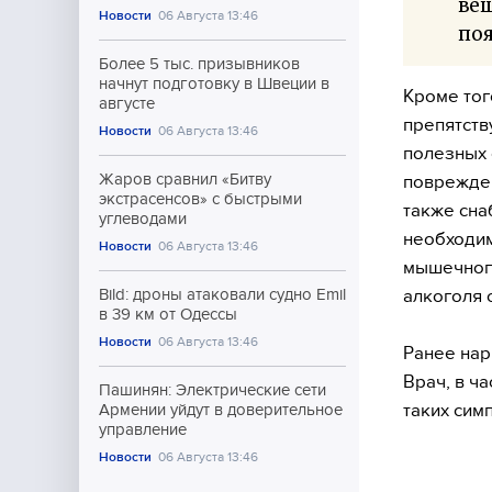
ве
Новости
06 Августа 13:46
поя
Более 5 тыс. призывников
начнут подготовку в Швеции в
Кроме тог
августе
препятств
Новости
06 Августа 13:46
полезных 
Жаров сравнил «Битву
поврежден
экстрасенсов» с быстрыми
также сна
углеводами
необходим
Новости
06 Августа 13:46
мышечного
алкоголя 
Bild: дроны атаковали судно Emil
в 39 км от Одессы
Новости
06 Августа 13:46
Ранее нар
Врач, в ч
Пашинян: Электрические сети
таких сим
Армении уйдут в доверительное
управление
Новости
06 Августа 13:46