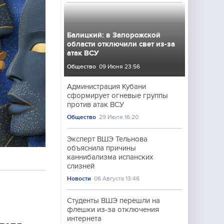
Балицкий: в Запорожской
области отключили свет из-за
атак ВСУ
Общество
09 Июня 23:56
Администрация Кубани
сформирует огневые группы
против атак ВСУ
Общество
29 Июля 16:20
Эксперт ВШЭ Тельнова
объяснила причины
каннибализма испанских
слизней
Новости
06 Августа 13:46
Студенты ВШЭ перешли на
флешки из-за отключения
интернета