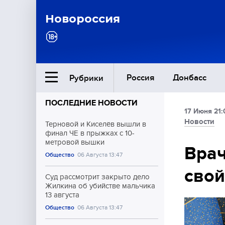
Новороссия
Россия
Донбасс
Рубрики
ПОСЛЕДНИЕ НОВОСТИ
17 Июня 21:
Ближний Восток
Новости
Терновой и Киселёв вышли в
финал ЧЕ в прыжках с 10-
метровой вышки
Общество
Врач
Общество
06 Августа 13:47
свой
Культура
Суд рассмотрит закрыто дело
Жилкина об убийстве мальчика
13 августа
Общество
06 Августа 13:47