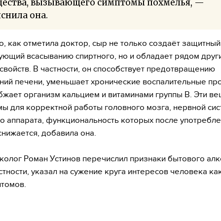
щества, вызывающего симптомы похмелья, —
снила она.
о, как отметила доктор, сыр не только создаёт защитный
ующий всасыванию спиртного, но и обладает рядом друг
свойств. В частности, он способствует предотвращению
ий печени, уменьшает хронические воспалительные про
бжает организм кальцием и витаминами группы B. Эти в
ы для корректной работы головного мозга, нервной сис
 аппарата, функциональность которых после употребл
снижается, добавила она.
колог Роман Устинов перечислил признаки бытового алк
астности, указал на сужение круга интересов человека ка
птомов.