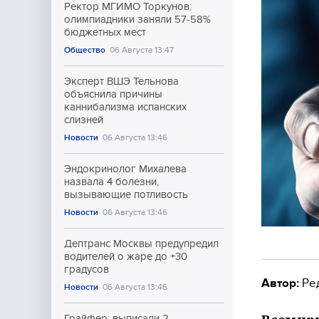
Ректор МГИМО Торкунов:
олимпиадники заняли 57-58%
бюджетных мест
Общество
06 Августа 13:47
Эксперт ВШЭ Тельнова
объяснила причины
каннибализма испанских
слизней
Новости
06 Августа 13:46
Эндокринолог Михалева
назвала 4 болезни,
вызывающие потливость
Новости
06 Августа 13:46
Дептранс Москвы предупредил
водителей о жаре до +30
градусов
Автор:
Ре
Новости
06 Августа 13:46
Грайфер: выписали 2