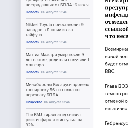
Всемирн
пострадавших от БПЛА 16 июля
предупр
Новости
06 Августа 13:46
инфекци
отменен
Nikkei: Toyota приостановит 9
ссылкой
заводов в Японии из-за
тайфуна
что нес
Новости
06 Августа 13:46
Всемирная
Маттиа Маэстри умер после 9
новой вол
лет в коме; родители получили 1
будет отм
млн евро
BBC.
Новости
06 Августа 13:46
Минобороны Беларуси провело
Глава ВОЗ
тренировку 56-го полка по
темпов ро
перехвату БПЛА
отменой о
Общество
06 Августа 13:46
негативно
The BMJ: тирзепатид снизил
риск инфаркта и инсульта на
Гебреисус
32%