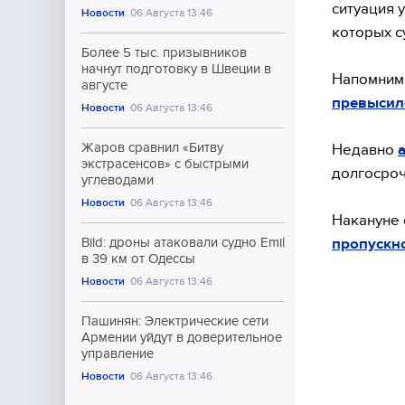
ситуация 
Новости
06 Августа 13:46
которых с
Более 5 тыс. призывников
начнут подготовку в Швеции в
Напомним
августе
превысило
Новости
06 Августа 13:46
Жаров сравнил «Битву
Недавно
экстрасенсов» с быстрыми
долгосроч
углеводами
Новости
06 Августа 13:46
Накануне 
пропускн
Bild: дроны атаковали судно Emil
в 39 км от Одессы
Новости
06 Августа 13:46
Пашинян: Электрические сети
Армении уйдут в доверительное
управление
Новости
06 Августа 13:46