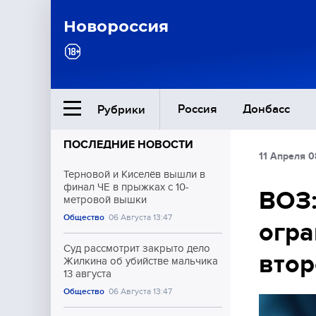
Новороссия
Россия
Донбасс
Рубрики
ПОСЛЕДНИЕ НОВОСТИ
11 Апреля 0
Ближний Восток
Терновой и Киселёв вышли в
финал ЧЕ в прыжках с 10-
ВОЗ:
метровой вышки
Общество
Общество
06 Августа 13:47
огра
Культура
Суд рассмотрит закрыто дело
втор
Жилкина об убийстве мальчика
13 августа
Общество
06 Августа 13:47