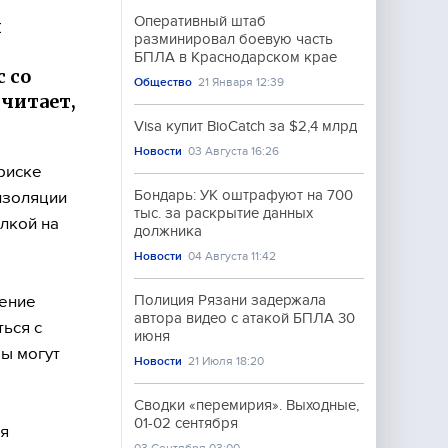
Оперативный штаб
й
разминировал боевую часть
БПЛА в Краснодарском крае
 со
Общество
21 Января 12:39
считает,
Visa купит BioCatch за $2,4 млрд
Новости
03 Августа 16:26
риске
Бондарь: УК оштрафуют на 700
изоляции
тыс. за раскрытие данных
лкой на
должника
Новости
04 Августа 11:42
жение
Полиция Рязани задержала
автора видео с атакой БПЛА 30
ться с
июня
ры могут
Новости
21 Июля 18:20
Сводки «перемирия». Выходные,
01-02 сентября
ая