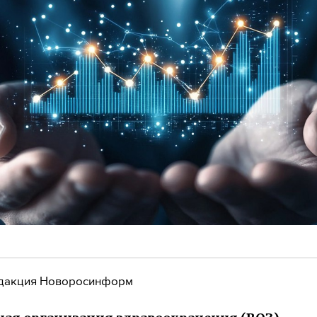
дакция Новоросинформ