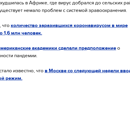
ухудшилась в Африке, где вирус добрался до сельских ра
уществует немало проблем с системой зравоохранения.
, что
количество заразившихся коронавирусом в мире
 1,6 млн человек.
американские академики сделали предположение
о
ности пандемии.
стало известно, что
в Москве со следующей недели вво
ой режим.