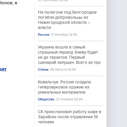
03 Сентября 03:00
йонов, в
На полигоне под Белгородом
погибли добровольцы из
Нижегородской области –
власти
Россия
17 Октября 12:54
Украина вошла в самый
страшный период: Киеву будет
не до терактов. Первый
сценарий запущен. Всего их три
дят
Статьи
06 Августа 19:00
Ковальчук: Россия создала
гиперзвуковое оружие из
уникальных материалов
Общество
27 Ноября 20:24
СК приостановил работу кафе в
Зарайске после отравления 19
человек