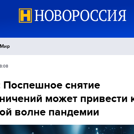
Мир
8:08
Политика
С
 Поспешное снятие
Экономика
П
ничений может привести 
Спорт
ой волне пандемии