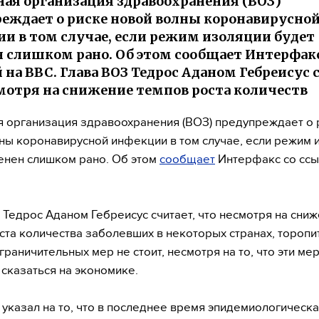
ая организация здравоохранения (ВОЗ)
еждает о риске новой волны коронавирусно
и в том случае, если режим изоляции будет
 слишком рано. Об этом сообщает Интерфакс
 на BBC. Глава ВОЗ Тедрос Аданом Гебреисус 
мотря на снижение темпов роста количеств
 организация здравоохранения (ВОЗ) предупреждает о 
ны коронавирусной инфекции в том случае, если режим 
енен слишком рано. Об этом
сообщает
Интерфакс со ссы
 Тедрос Аданом Гебреисус считает, что несмотря на сни
ста количества заболевших в некоторых странах, торопи
граничительных мер не стоит, несмотря на то, что эти ме
 сказаться на экономике.
 указал на то, что в последнее время эпидемиологическ