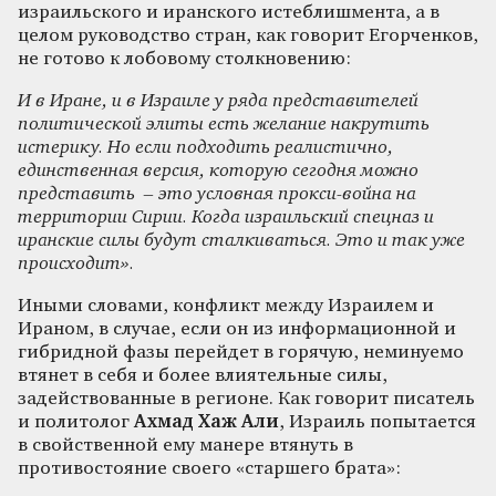
израильского и иранского истеблишмента, а в
целом руководство стран, как говорит Егорченков,
не готово к лобовому столкновению:
И в Иране, и в Израиле у ряда представителей
политической элиты есть желание накрутить
истерику. Но если подходить реалистично,
единственная версия, которую сегодня можно
представить – это условная прокси-война на
территории Сирии. Когда израильский спецназ и
иранские силы будут сталкиваться. Это и так уже
происходит».
Иными словами, конфликт между Израилем и
Ираном, в случае, если он из информационной и
гибридной фазы перейдет в горячую, неминуемо
втянет в себя и более влиятельные силы,
задействованные в регионе. Как говорит писатель
и политолог
Ахмад Хаж Али
, Израиль попытается
в свойственной ему манере втянуть в
противостояние своего «старшего брата»: