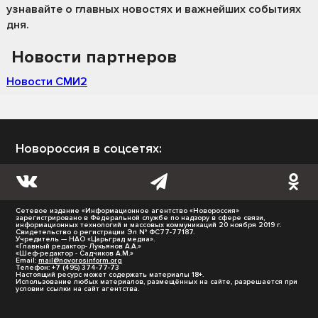
узнавайте о главных новостях и важнейших событиях
дня.
Новости партнеров
Новости СМИ2
Новороссия в соцсетях:
Сетевое издание «Информационное агентство «Новороссия»
зарегистрировано в Федеральной службе по надзору в сфере связи,
информационных технологий и массовых коммуникаций 20 ноября 2019 г.
Свидетельство о регистрации Эл № ФС77-77187.
Учредитель — НАО «Царьград медиа».
«Главный редактор- Лукьянов А.А.»
«Шеф-редактор - Садчиков А.М.»
Email:
mail@novorosinform.org
Телефон: +7 (495) 374-77-73
Настоящий ресурс может содержать материалы 18+.
Использование любых материалов, размещённых на сайте, разрешается при
условии ссылки на сайт агентства.