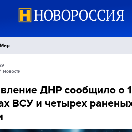
Мир
29
Политика
С
/
Новости
Экономика
П
вление ДНР сообщило о 
ах ВСУ и четырех раненых
Спорт
и