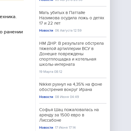
Мать убитых в Паттайе
ехника.
Назимова осудила ложь о детях
17 и 22 лет
Новости
06 Августа 12:59
 о ранении
НМ ДНР: В результате обстрела
тяжелой артиллерии ВСУ в
Донецке повреждены
спортплощадка и котельная
школы-интерната
19 Марта 08:12
Nikkei рухнул на 4,35% на фоне
обострения вокруг Ирана
Новости
08 Июня 04:49
Софья Шац пожаловалась на
аренду за 1500 евро в
Лиссабоне
Новости
17 Июня 17:14