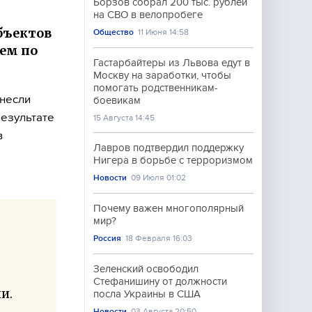
Борзов собрал 200 тыс. рублей
на СВО в велопробеге
бъектов
Общество
11 Июня 14:58
ем по
Гастарбайтеры из Львова едут в
Москву на заработки, чтобы
помогать родственникам-
несли
боевикам
езультате
15 Августа 14:45
в
Лавров подтвердил поддержку
Нигера в борьбе с терроризмом
Новости
09 Июля 01:02
Почему важен многополярный
мир?
Россия
18 Февраля 16:03
Зеленский освободил
Стефанишину от должности
и.
посла Украины в США
Новости
03 Августа 20:50