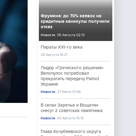
Фрумина: до 70% заявок на
кредитные каникулы получили
отказ
Новости
05 Августа 02:13
Пираты XXI-го века
26 Августа 16:21
Лидер «Греческого решения»
Велопулос потребовал
прекратить передачу Patriot
Украине
Новости
27 Июля 01:48
В селах Заречье и Вощатин
снесут 2 советских памятника
Новости
03 Августа 15:15
Глава Кочубеевского округа