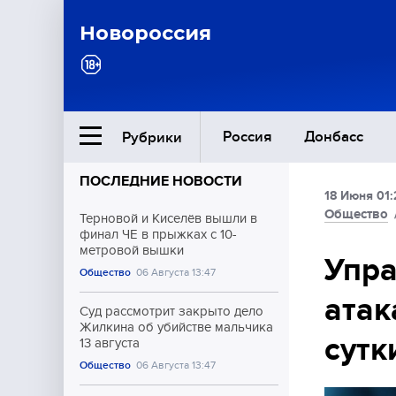
Новороссия
Россия
Донбасс
Рубрики
ПОСЛЕДНИЕ НОВОСТИ
18 Июня 01:
Ближний Восток
Общество
Терновой и Киселёв вышли в
финал ЧЕ в прыжках с 10-
метровой вышки
Общество
Упра
Общество
06 Августа 13:47
атак
Культура
Суд рассмотрит закрыто дело
Жилкина об убийстве мальчика
сутк
13 августа
Общество
06 Августа 13:47