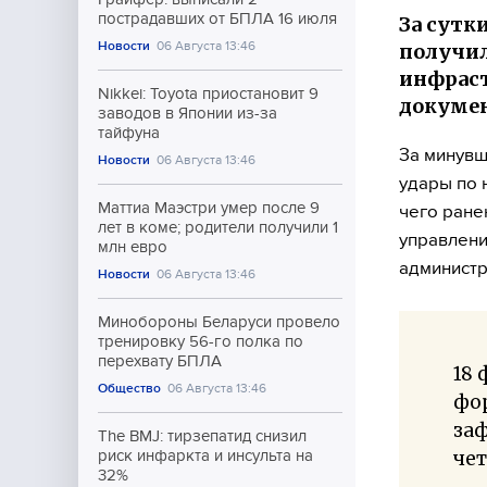
пострадавших от БПЛА 16 июля
За сутк
Новости
06 Августа 13:46
получил
инфраст
Nikkei: Toyota приостановит 9
докуме
заводов в Японии из-за
тайфуна
За минувш
Новости
06 Августа 13:46
удары по 
Маттиа Маэстри умер после 9
чего ране
лет в коме; родители получили 1
управлени
млн евро
администр
Новости
06 Августа 13:46
Минобороны Беларуси провело
тренировку 56-го полка по
перехвату БПЛА
18
Общество
06 Августа 13:46
фо
заф
The BMJ: тирзепатид снизил
чет
риск инфаркта и инсульта на
32%