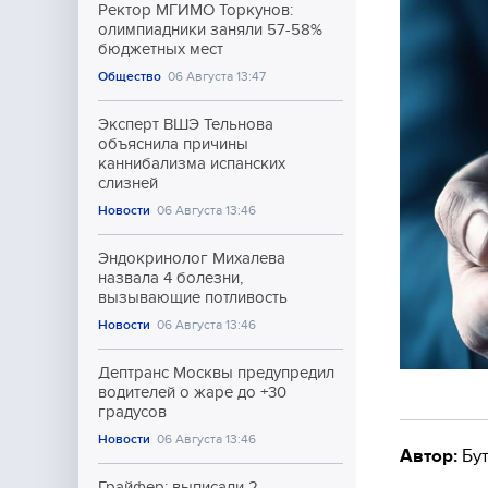
Ректор МГИМО Торкунов:
олимпиадники заняли 57-58%
бюджетных мест
Общество
06 Августа 13:47
Эксперт ВШЭ Тельнова
объяснила причины
каннибализма испанских
слизней
Новости
06 Августа 13:46
Эндокринолог Михалева
назвала 4 болезни,
вызывающие потливость
Новости
06 Августа 13:46
Дептранс Москвы предупредил
водителей о жаре до +30
градусов
Новости
06 Августа 13:46
Автор:
Бут
Грайфер: выписали 2