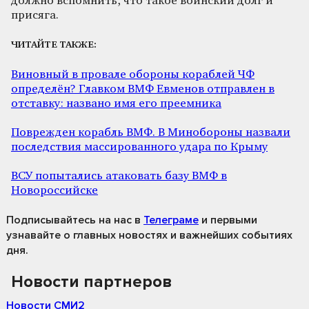
должно вспомнить, что такое воинский долг и
присяга.
ЧИТАЙТЕ ТАКЖЕ:
Виновный в провале обороны кораблей ЧФ
определён? Главком ВМФ Евменов отправлен в
отставку: названо имя его преемника
Поврежден корабль ВМФ. В Минобороны назвали
последствия массированного удара по Крыму
ВСУ попытались атаковать базу ВМФ в
Новороссийске
Подписывайтесь на нас
в
Телеграме
и первыми
узнавайте о главных новостях и важнейших событиях
дня.
Новости партнеров
Новости СМИ2