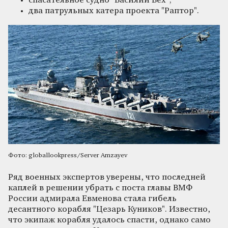
спасательное судно "Василий Бех";
два патрульных катера проекта "Раптор".
Фото: globallookpress/Server Amzayev
Ряд военных экспертов уверены, что последней
каплей в решении убрать с поста главы ВМФ
России адмирала Евменова стала гибель
десантного корабля "Цезарь Куников". Известно,
что экипаж корабля удалось спасти, однако само