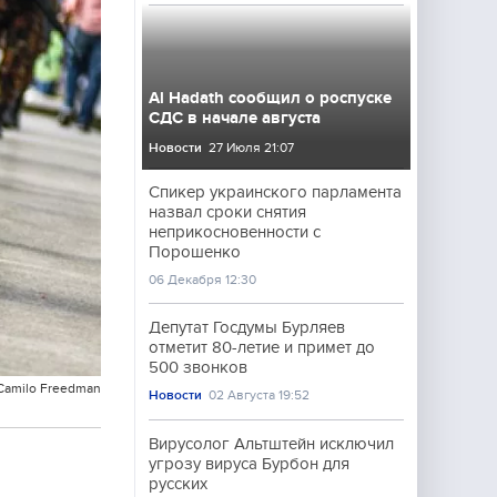
Al Hadath сообщил о роспуске
СДС в начале августа
Новости
27 Июля 21:07
Спикер украинского парламента
назвал сроки снятия
неприкосновенности с
Порошенко
06 Декабря 12:30
Депутат Госдумы Бурляев
отметит 80-летие и примет до
500 звонков
/Camilo Freedman
Новости
02 Августа 19:52
Вирусолог Альтштейн исключил
угрозу вируса Бурбон для
русских