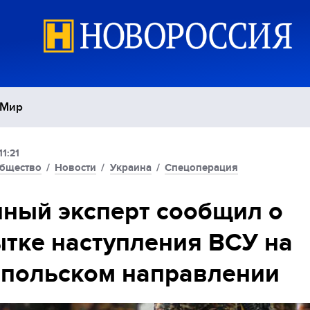
Мир
11:21
Политика
С
бщество
/
Новости
/
Украина
/
Спецоперация
Экономика
П
ный эксперт сообщил о
тке наступления ВСУ на
Спорт
польском направлении