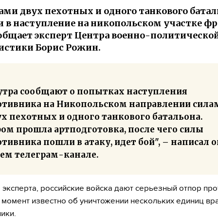
ами двух пехотных и одного танкового батал
 в наступление на никопольском участке фр
общает эксперт Центра военно-политическо
стики Борис Рожин.
 утра сообщают о попытках наступления
отивника на Никопольском направлении сила
ух пехотных и одного танкового батальона.
ром прошла артподготовка, после чего силы
тивника пошли в атаку, идет бой", – написал о
оем телеграм-канале.
 эксперта, российские войска дают серьезный отпор про
 момент известно об уничтожении нескольких единиц в
ики.