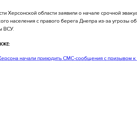
сти Херсонской области заявили о начале срочной эваку
ого населения с правого берега Днепра из-за угрозы о
ы ВСУ.
КЖЕ:
ерсона начали приходить СМС-сообщения с призывом к