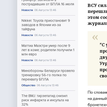
пострадавших от БПЛА 16 июля
ВСУ сил
Новости
06 Августа 13:46
перешли
этом со
Nikkei: Toyota приостановит 9
журнали
заводов в Японии из-за
тайфуна
Новости
06 Августа 13:46
"С
Маттиа Маэстри умер после 9
лет в коме; родители получили 1
пр
млн евро
дв
Новости
06 Августа 13:46
Ут
про
Минобороны Беларуси провело
тренировку 56-го полка по
св
перехвату БПЛА
Общество
06 Августа 13:46
По словам
The BMJ: тирзепатид снизил
на данный
риск инфаркта и инсульта на
бронетехн
32%