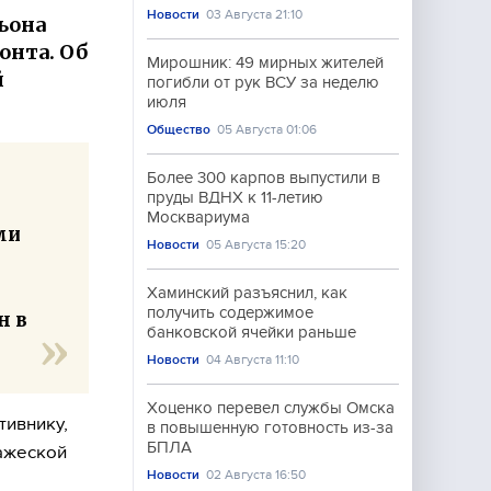
Новости
03 Августа 21:10
ьона
онта. Об
Мирошник: 49 мирных жителей
й
погибли от рук ВСУ за неделю
июля
Общество
05 Августа 01:06
Более 300 карпов выпустили в
пруды ВДНХ к 11-летию
Москвариума
ми
Новости
05 Августа 15:20
Хаминский разъяснил, как
получить содержимое
н в
банковской ячейки раньше
Новости
04 Августа 11:10
Хоценко перевел службы Омска
тивнику,
в повышенную готовность из-за
БПЛА
ражеской
Новости
02 Августа 16:50