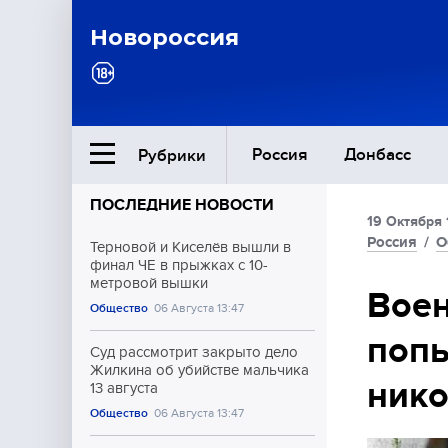
Новороссия
Россия
Донбасс
Рубрики
ПОСЛЕДНИЕ НОВОСТИ
19 Октября 
Ближний Восток
Россия
/
О
Терновой и Киселёв вышли в
финал ЧЕ в прыжках с 10-
метровой вышки
Общество
Воен
Общество
06 Августа 13:47
попы
Культура
Суд рассмотрит закрыто дело
Жилкина об убийстве мальчика
нико
13 августа
Общество
06 Августа 13:47