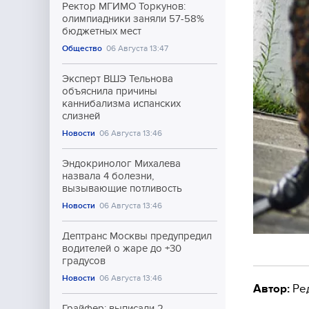
Ректор МГИМО Торкунов:
олимпиадники заняли 57-58%
бюджетных мест
Общество
06 Августа 13:47
Эксперт ВШЭ Тельнова
объяснила причины
каннибализма испанских
слизней
Новости
06 Августа 13:46
Эндокринолог Михалева
назвала 4 болезни,
вызывающие потливость
Новости
06 Августа 13:46
Дептранс Москвы предупредил
водителей о жаре до +30
градусов
Новости
06 Августа 13:46
Автор:
Ре
Грайфер: выписали 2