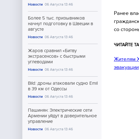
Новости
06 Августа 13:46
Ранее вла
Более 5 тыс. призывников
гражданск
начнут подготовку в Швеции в
со сторон
августе
Новости
06 Августа 13:46
ЧИТАЙТЕ ТА
Жаров сравнил «Битву
экстрасенсов» с быстрыми
Жителям Х
углеводами
эвакуации
Новости
06 Августа 13:46
Bild: дроны атаковали судно Emil
в 39 км от Одессы
Новости
06 Августа 13:46
Пашинян: Электрические сети
Армении уйдут в доверительное
управление
Новости
06 Августа 13:46