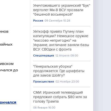
Уничтожившего украинский "Бук"
вертолет Ми-8 ВСУ прозвали
"бешеной восьмеркой"
Россия
09 Сентября 10:28
инов
Уиткофф привёз Путину план
капитуляции? Немецкое оружие
"массово непригодно" на
чайных
Украине, англичане заняли базы
ВСУ. СВОдки с фронта
Спецоперация
12 Апреля 09:00
ривском
"Генеральская уборка"
нчался до
продолжается: Где шрафбаты
для замов Шойгу?
Происшествия
02 Ноября 23:00
СМИ: Иранский телеведущий
предложил собрать $80 млн за
голову Трампа
кончался
06 Января 16:00