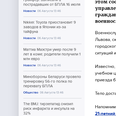
этом со
пострадавших от БПЛА 16 июля
управле
Новости
06 Августа 13:46
граждан
военнос
Nikkei: Toyota приостановит 9
заводов в Японии из-за
тайфуна
Военнослу
Новости
06 Августа 13:46
Львова, с
городског
Маттиа Маэстри умер после 9
ситуаций 
лет в коме; родители получили 1
млн евро
Новости
06 Августа 13:46
Известно,
учебном ц
Минобороны Беларуси провело
приезда б
тренировку 56-го полка по
перехвату БПЛА
Общество
06 Августа 13:46
Тело дост
The BMJ: тирзепатид снизил
Напомним,
риск инфаркта и инсульта на
21-летний
32%