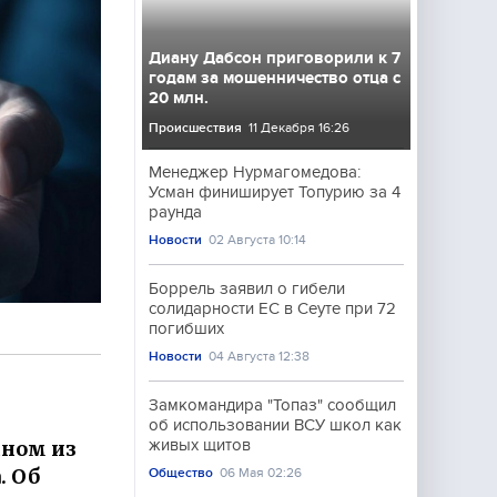
Диану Дабсон приговорили к 7
годам за мошенничество отца с
20 млн.
Происшествия
11 Декабря 16:26
Менеджер Нурмагомедова:
Усман финиширует Топурию за 4
раунда
Новости
02 Августа 10:14
Боррель заявил о гибели
солидарности ЕС в Сеуте при 72
погибших
Новости
04 Августа 12:38
Замкомандира "Топаз" сообщил
об использовании ВСУ школ как
дном из
живых щитов
. Об
Общество
06 Мая 02:26