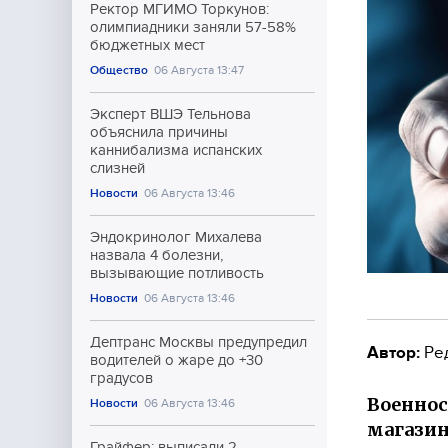
Ректор МГИМО Торкунов:
олимпиадники заняли 57-58%
бюджетных мест
Общество
06 Августа 13:47
Эксперт ВШЭ Тельнова
объяснила причины
каннибализма испанских
слизней
Новости
06 Августа 13:46
Эндокринолог Михалева
назвала 4 болезни,
вызывающие потливость
Новости
06 Августа 13:46
Дептранс Москвы предупредил
Автор:
Ре
водителей о жаре до +30
градусов
Военнос
Новости
06 Августа 13:46
магазин
Грайфер: выписали 2