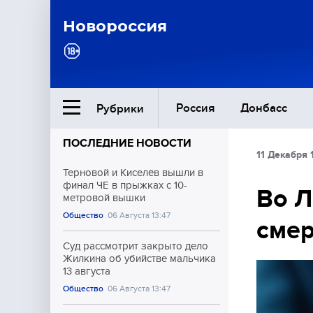
Новороссия
Россия
Донбасс
Рубрики
ПОСЛЕДНИЕ НОВОСТИ
11 Декабря 
Ближний Восток
Терновой и Киселёв вышли в
финал ЧЕ в прыжках с 10-
Во Л
метровой вышки
Общество
Общество
06 Августа 13:47
смер
Культура
Суд рассмотрит закрыто дело
Жилкина об убийстве мальчика
13 августа
Общество
06 Августа 13:47