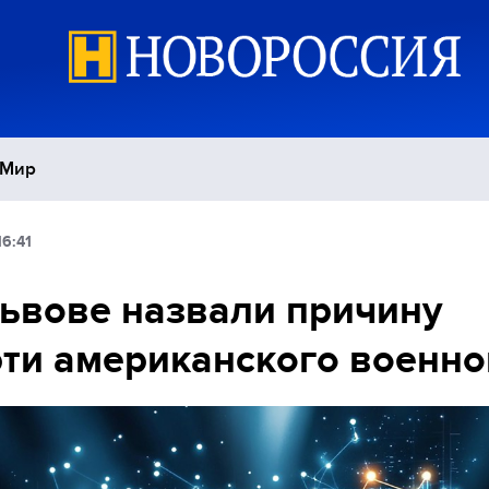
Мир
16:41
Политика
С
ьвове назвали причину
Экономика
П
ти американского военно
Спорт