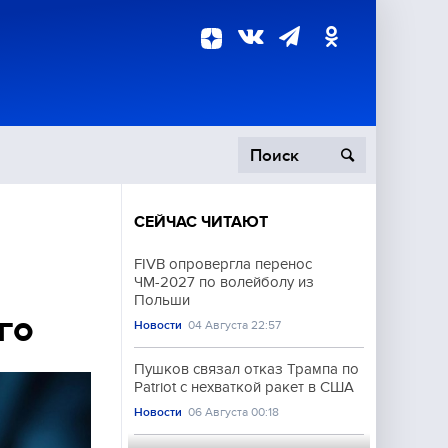
СЕЙЧАС ЧИТАЮТ
пецоперация
FIVB опровергла перенос
ЧМ-2027 по волейболу из
роисшествия
Польши
го
Новости
04 Августа 22:57
Пушков связал отказ Трампа по
Patriot с нехваткой ракет в США
Новости
06 Августа 00:18