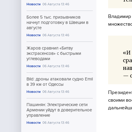
Новости
06 Августа 13:46
Владимир 
Более 5 тыс. призывников
начнут подготовку в Швеции в
множество
августе
Новости
06 Августа 13:46
Жаров сравнил «Битву
«И 
экстрасенсов» с быстрыми
углеводами
сра
Новости
06 Августа 13:46
на
— о
Bild: дроны атаковали судно Emil
в 39 км от Одессы
Президент
Новости
06 Августа 13:46
своими во
Пашинян: Электрические сети
дальнейши
Армении уйдут в доверительное
управление
Новости
06 Августа 13:46