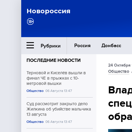
Новороссия
Россия
Донбасс
Рубрики
ПОСЛЕДНИЕ НОВОСТИ
24 Октября 
Ближний Восток
Общество
Терновой и Киселёв вышли в
финал ЧЕ в прыжках с 10-
метровой вышки
Общество
Влад
Общество
06 Августа 13:47
спец
Культура
Суд рассмотрит закрыто дело
Жилкина об убийстве мальчика
обр
13 августа
Общество
06 Августа 13:47