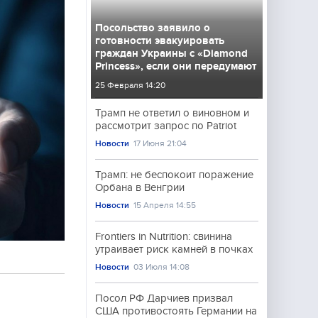
Посольство заявило о
готовности эвакуировать
граждан Украины с «Diamond
Princess», если они передумают
25 Февраля 14:20
Трамп не ответил о виновном и
рассмотрит запрос по Patriot
Новости
17 Июня 21:04
Трамп: не беспокоит поражение
Орбана в Венгрии
Новости
15 Апреля 14:55
Frontiers in Nutrition: свинина
утраивает риск камней в почках
Новости
03 Июля 14:08
Посол РФ Дарчиев призвал
США противостоять Германии на