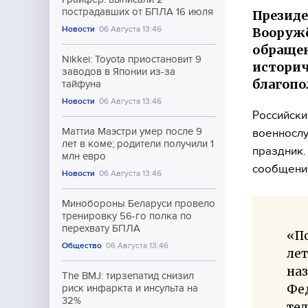
пострадавших от БПЛА 16 июля
Президе
Новости
06 Августа 13:46
Вооружё
обращен
Nikkei: Toyota приостановит 9
историч
заводов в Японии из-за
благопо
тайфуна
Новости
06 Августа 13:46
Российски
Маттиа Маэстри умер после 9
военнослу
лет в коме; родители получили 1
праздник.
млн евро
сообщени
Новости
06 Августа 13:46
Минобороны Беларуси провело
тренировку 56-го полка по
перехвату БПЛА
«П
Общество
06 Августа 13:46
ле
на
The BMJ: тирзепатид снизил
Фед
риск инфаркта и инсульта на
32%
те