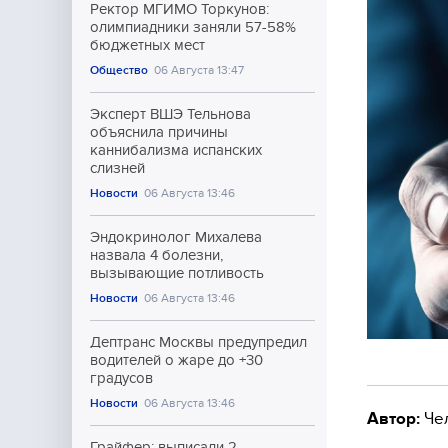
Ректор МГИМО Торкунов:
олимпиадники заняли 57-58%
бюджетных мест
Общество
06 Августа 13:47
Эксперт ВШЭ Тельнова
объяснила причины
каннибализма испанских
слизней
Новости
06 Августа 13:46
Эндокринолог Михалева
назвала 4 болезни,
вызывающие потливость
Новости
06 Августа 13:46
Дептранс Москвы предупредил
водителей о жаре до +30
градусов
Новости
06 Августа 13:46
Автор:
Че
Грайфер: выписали 2