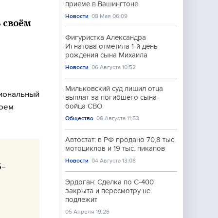
приеме в Вашингтоне
Новости
08 Мая 06:09
В своём
Фигуристка Александра
Игнатова отметила 1-й день
рождения сына Михаила
Новости
06 Августа 10:52
Мильковский суд лишил отца
сиональный
выплат за погибшего сына-
воем
бойца СВО
Общество
06 Августа 11:53
Автостат: в РФ продано 70,8 тыс.
мотоциклов и 19 тыс. пикапов
Новости
04 Августа 13:08
5-
Эрдоган: Сделка по С-400
закрыта и пересмотру не
подлежит
05 Апреля 19:26