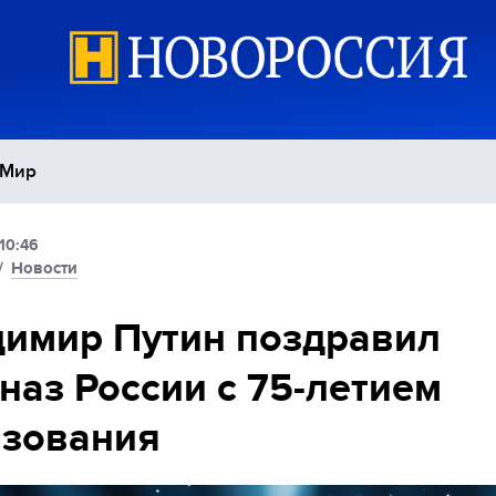
Мир
10:46
Политика
С
/
Новости
Экономика
П
имир Путин поздравил
наз России с 75-летием
Спорт
азования