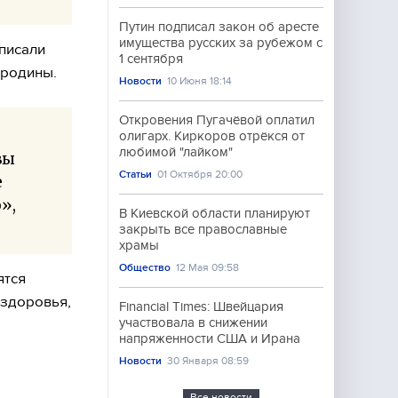
Путин подписал закон об аресте
имущества русских за рубежом с
вписали
1 сентября
 родины.
Новости
10 Июня 18:14
Откровения Пугачёвой оплатил
олигарх. Киркоров отрёкся от
любимой "лайком"
вы
Статьи
01 Октября 20:00
е
»,
В Киевской области планируют
закрыть все православные
храмы
Общество
12 Мая 09:58
ятся
 здоровья,
Financial Times: Швейцария
участвовала в снижении
напряженности США и Ирана
Новости
30 Января 08:59
Все новости