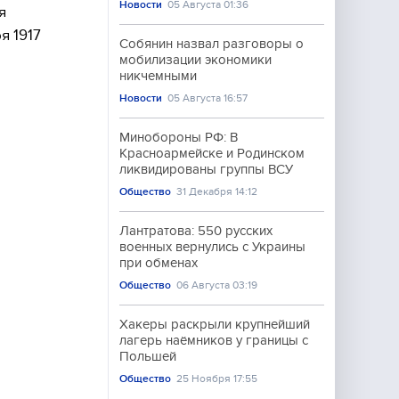
Новости
05 Августа 01:36
я
я 1917
Собянин назвал разговоры о
мобилизации экономики
никчемными
Новости
05 Августа 16:57
Минобороны РФ: В
Красноармейске и Родинском
ликвидированы группы ВСУ
Общество
31 Декабря 14:12
Лантратова: 550 русских
военных вернулись с Украины
при обменах
Общество
06 Августа 03:19
Хакеры раскрыли крупнейший
лагерь наёмников у границы с
Польшей
Общество
25 Ноября 17:55