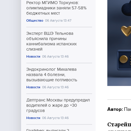
Ректор МГИМО Торкунов:
олимпиадники заняли 57-58%
бюджетных мест
Общество
06 Августа 13:47
Эксперт ВШЭ Тельнова
объяснила причины
каннибализма испанских
слизней
Новости
06 Августа 13:46
Эндокринолог Михалева
назвала 4 болезни,
вызывающие потливость
Новости
06 Августа 13:46
Дептранс Москвы предупредил
водителей о жаре до +30
Автор:
Па
градусов
Новости
06 Августа 13:46
Старей
Грайфер: выписали 2