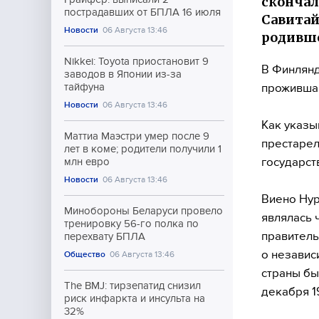
скончал
пострадавших от БПЛА 16 июля
Савитай
Новости
06 Августа 13:46
родивше
Nikkei: Toyota приостановит 9
В Финлянд
заводов в Японии из-за
прожившая
тайфуна
Новости
06 Августа 13:46
Как указы
Маттиа Маэстри умер после 9
престарел
лет в коме; родители получили 1
государст
млн евро
Новости
06 Августа 13:46
Виено Нур
Минобороны Беларуси провело
являлась 
тренировку 56-го полка по
правитель
перехвату БПЛА
о независ
Общество
06 Августа 13:46
страны бы
The BMJ: тирзепатид снизил
декабря 1
риск инфаркта и инсульта на
32%