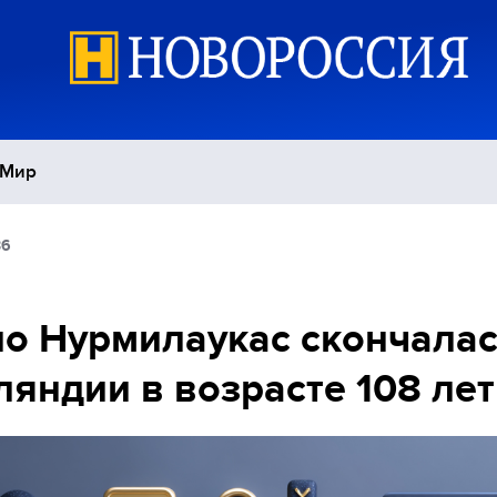
Мир
36
Политика
С
Экономика
П
о Нурмилаукас скончалас
яндии в возрасте 108 лет
Спорт