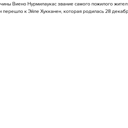
чины Виено Нурмилаукас звание самого пожилого жител
 перешло к Эйле Хукканен, которая родилась 28 декабр