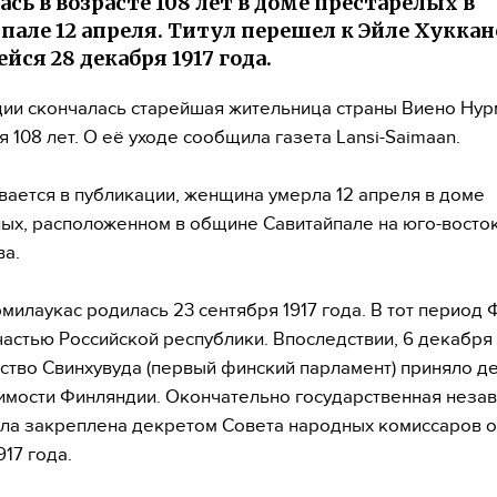
ась в возрасте 108 лет в доме престарелых в
пале 12 апреля. Титул перешел к Эйле Хуккан
йся 28 декабря 1917 года.
ии скончалась старейшая жительница страны Виено Нур
 108 лет. О её уходе сообщила газета Lansi-Saimaan.
вается в публикации, женщина умерла 12 апреля в доме
ых, расположенном в общине Савитайпале на юго-восто
ва.
милаукас родилась 23 сентября 1917 года. В тот период
частью Российской республики. Впоследствии, 6 декабря 
ство Свинхувуда (первый финский парламент) приняло 
имости Финляндии. Окончательно государственная неза
ла закреплена декретом Совета народных комиссаров от
917 года.