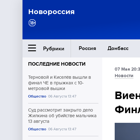
Новороссия
Россия
Донбасс
Рубрики
ПОСЛЕДНИЕ НОВОСТИ
07 Мая 20:
Ближний Восток
Новости
Терновой и Киселёв вышли в
финал ЧЕ в прыжках с 10-
метровой вышки
Общество
Виен
Общество
06 Августа 13:47
Финл
Культура
Суд рассмотрит закрыто дело
Жилкина об убийстве мальчика
13 августа
Общество
06 Августа 13:47