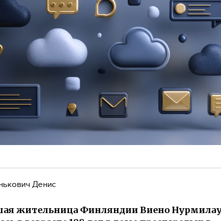
нькович Денис
шая жительница Финляндии Виено Нурмилау