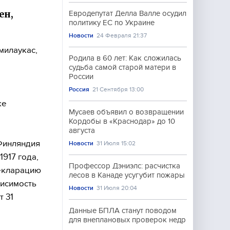
ен,
Евродепутат Делла Валле осудил
политику ЕС по Украине
Новости
24 Февраля 21:37
милаукас,
Родила в 60 лет: Как сложилась
судьба самой старой матери в
России
Россия
21 Сентября 13:00
ке
Мусаев объявил о возвращении
Кордобы в «Краснодар» до 10
августа
 Финляндия
Новости
31 Июля 15:02
1917 года,
Профессор Дэниэлс: расчистка
декларацию
лесов в Канаде усугубит пожары
висимость
Новости
31 Июля 20:04
 31
Данные БПЛА станут поводом
для внеплановых проверок недр