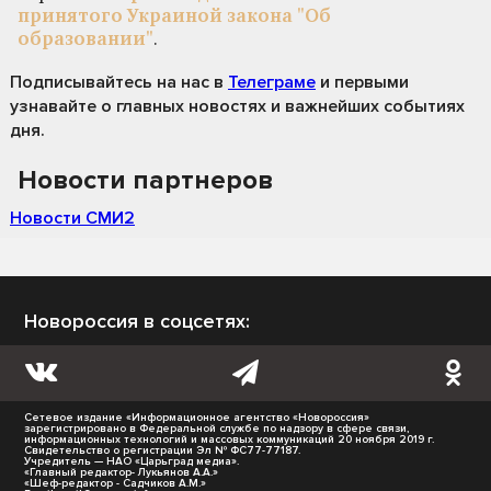
принятого Украиной закона "Об
образовании"
.
Подписывайтесь на нас
в
Телеграме
и первыми
узнавайте о главных новостях и важнейших событиях
дня.
Новости партнеров
Новости СМИ2
Новороссия в соцсетях:
Сетевое издание «Информационное агентство «Новороссия»
зарегистрировано в Федеральной службе по надзору в сфере связи,
информационных технологий и массовых коммуникаций 20 ноября 2019 г.
Свидетельство о регистрации Эл № ФС77-77187.
Учредитель — НАО «Царьград медиа».
«Главный редактор- Лукьянов А.А.»
«Шеф-редактор - Садчиков А.М.»