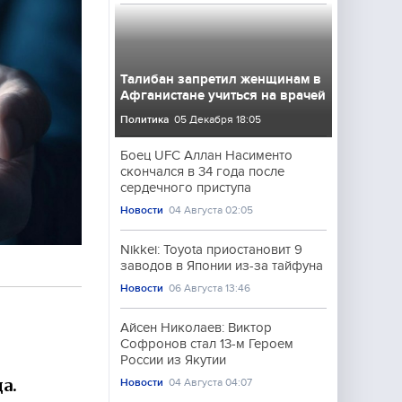
Талибан запретил женщинам в
Афганистане учиться на врачей
Политика
05 Декабря 18:05
Боец UFC Аллан Насименто
скончался в 34 года после
сердечного приступа
Новости
04 Августа 02:05
Nikkei: Toyota приостановит 9
заводов в Японии из-за тайфуна
Новости
06 Августа 13:46
Айсен Николаев: Виктор
Софронов стал 13-м Героем
России из Якутии
а.
Новости
04 Августа 04:07