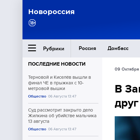
Новороссия
Россия
Донбасс
Рубрики
ПОСЛЕДНИЕ НОВОСТИ
09 Октября
Ближний Восток
Терновой и Киселёв вышли в
финал ЧЕ в прыжках с 10-
В За
метровой вышки
Общество
Общество
06 Августа 13:47
друг
Культура
Суд рассмотрит закрыто дело
Жилкина об убийстве мальчика
13 августа
Общество
06 Августа 13:47