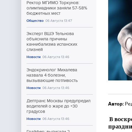
Ректор МГИМО Торкунов:
олимпиадники заняли 57-58%
бюджетных мест
Общество
06 Августа 13:47
Эксперт ВШЭ Тельнова
объяснила причины
каннибализма испанских
слизней
Новости
06 Августа 13:46
Эндокринолог Михалева
назвала 4 болезни,
вызывающие потливость
Новости
06 Августа 13:46
Дептранс Москвы предупредил
Автор:
Ре
водителей о жаре до +30
градусов
В воскр
Новости
06 Августа 13:46
праздни
Грайфер: выписали 2