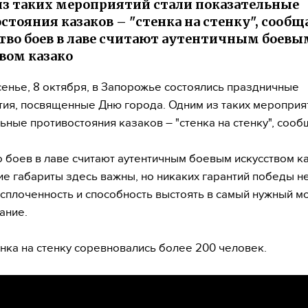
з таких мероприятий стали показательные
стояния казаков – "стенка на стенку", сообщ
тво боев в лаве считают аутентичным боевы
вом казако
енье, 8 октября, в Запорожье состоялись праздничные
ия, посвященные Дню города. Одним из таких мероприят
ьные противостояния казаков – "стенка на стенку", сооб
о боев в лаве считают аутентичным боевым искусством к
е габариты здесь важны, но никаких гарантий победы не
 сплоченность и способность выстоять в самый нужный мо
ание.
енка на стенку соревновались более 200 человек.