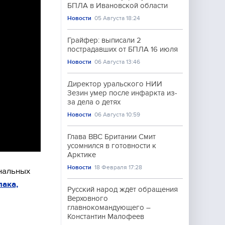
БПЛА в Ивановской области
Новости
05 Августа 18:24
Грайфер: выписали 2
пострадавших от БПЛА 16 июля
Новости
06 Августа 13:46
Директор уральского НИИ
Зезин умер после инфаркта из-
за дела о детях
Новости
06 Августа 10:59
Глава ВВС Британии Смит
усомнился в готовности к
Арктике
Новости
18 Февраля 17:28
ональных
пака,
Русский народ ждёт обращения
Верховного
главнокомандующего –
Константин Малофеев