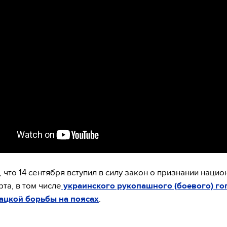
 что 14 сентября вступил в силу закон о признании наци
та, в том числе
украинского рукопашного (боевого) го
зацкой борьбы на поясах
.