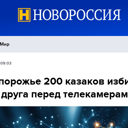
Мир
 09:03
Политика
С
порожье 200 казаков изб
Экономика
П
 друга перед телекамера
Спорт