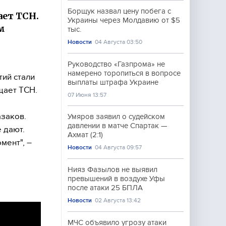
Борщук назвал цену побега с
ает ТСН.
Украины через Молдавию от $5
м
тыс.
Новости
04 Августа 03:50
Руководство «Газпрома» не
намерено торопиться в вопросе
ий стали
выплаты штрафа Украине
щает ТСН.
07 Июня 13:57
азаков.
Умяров заявил о судейском
давлении в матче Спартак —
 дают.
Ахмат (2:1)
мент", –
Новости
04 Августа 09:57
Нияз Фазылов не выявил
превышений в воздухе Уфы
после атаки 25 БПЛА
Новости
02 Августа 13:42
МЧС объявило угрозу атаки