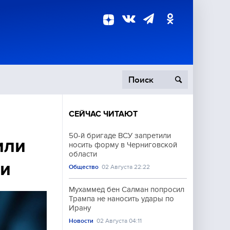
СЕЙЧАС ЧИТАЮТ
пецоперация
50-й бригаде ВСУ запретили
или
носить форму в Черниговской
роисшествия
области
ми
Общество
02 Августа 22:22
Мухаммед бен Салман попросил
Трампа не наносить удары по
Ирану
Новости
02 Августа 04:11