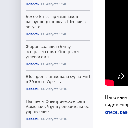
Новости
06 Августа 13:46
Более 5 тыс. призывников
начнут подготовку в Швеции в
августе
Новости
06 Августа 13:46
Жаров сравнил «Битву
экстрасенсов» с быстрыми
углеводами
Новости
06 Августа 13:46
Bild: дроны атаковали судно Emil
в 39 км от Одессы
Новости
06 Августа 13:46
Напомним,
Пашинян: Электрические сети
видов спор
Армении уйдут в доверительное
спасе, ка
управление
Новости
06 Августа 13:46