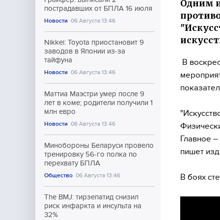
Одним и
пострадавших от БПЛА 16 июля
противо
Новости
06 Августа 13:46
"Искусс
искусст
Nikkei: Toyota приостановит 9
заводов в Японии из-за
тайфуна
В воскрес
Новости
06 Августа 13:46
мероприят
показател
Маттиа Маэстри умер после 9
лет в коме; родители получили 1
млн евро
"Искусств
Новости
06 Августа 13:46
Физически
Главное –
Минобороны Беларуси провело
пишет изд
тренировку 56-го полка по
перехвату БПЛА
Общество
06 Августа 13:46
В боях ст
The BMJ: тирзепатид снизил
риск инфаркта и инсульта на
32%